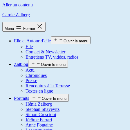
Aller au contenu
Carole Zalberg
Menu
Fermer
Elle et Autour d’elle
Ouvrir le menu
Elle
Contact & Newsletter
Entretiens TV, vidéos, radios
Zalblog
Ouvrir le menu
Actu
Chroniques
Presse
Rencontres à la Terrasse
Textes en ligne
Portraits
Ouvrir le menu
Hénia Zalberg
Stephan Shayevitz
Simon Crescioni
Jérôme Ferrari
Anne Fontaine