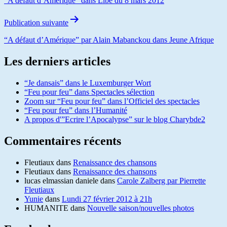
“A défaut d’Amérique” dans Libé du 8 mars 2012
Publication suivante
“A défaut d’Amérique” par Alain Mabanckou dans Jeune Afrique
Les derniers articles
“Je dansais” dans le Luxemburger Wort
“Feu pour feu” dans Spectacles sélection
Zoom sur “Feu pour feu” dans l’Officiel des spectacles
“Feu pour feu” dans l’Humanité
A propos d'”Ecrire l’Apocalypse” sur le blog Charybde2
Commentaires récents
Fleutiaux
dans
Renaissance des chansons
Fleutiaux
dans
Renaissance des chansons
lucas elmassian daniele
dans
Carole Zalberg par Pierrette
Fleutiaux
Yunie
dans
Lundi 27 février 2012 à 21h
HUMANITE
dans
Nouvelle saison/nouvelles photos