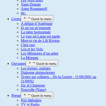
Les yeux noirs
Yann Dugain
Anne Roumanoff
etc.
Livres
Ouvrir le menu
A défaut d’Amérique
Et qu’on m’emporte
La mère horizontale
Le jour où Lania est partie
Mort et vie de Lili Riviera
Chez eux
Léa et les Voix
Les Mémoires d’un arbre
La Morsure
Ouvrages
Ouvrir le menu
Les formes, poèmes
Dialogue photos/textes
Textes sur collages – De la Guerre : 11/09/2001 au
11/09/02
Zic et Chansons
Nouvelle (Napo)
Presse
Ouvrir le menu
Prix littéraires
TV et Radio