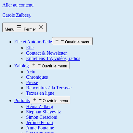
Aller au contenu
Carole Zalberg
Menu
Fermer
Elle et Autour d’elle
Ouvrir le menu
Elle
Contact & Newsletter
Entretiens TV, vidéos, radios
Zalblog
Ouvrir le menu
Actu
Chroniques
Presse
Rencontres à la Terrasse
Textes en ligne
Portraits
Ouvrir le menu
Hénia Zalberg
Stephan Shayevitz
Simon Crescioni
Jérôme Ferrari
Anne Fontaine