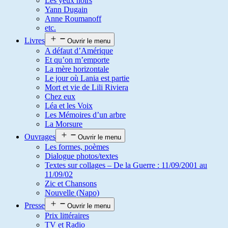
Les yeux noirs
Yann Dugain
Anne Roumanoff
etc.
Livres
Ouvrir le menu
A défaut d’Amérique
Et qu’on m’emporte
La mère horizontale
Le jour où Lania est partie
Mort et vie de Lili Riviera
Chez eux
Léa et les Voix
Les Mémoires d’un arbre
La Morsure
Ouvrages
Ouvrir le menu
Les formes, poèmes
Dialogue photos/textes
Textes sur collages – De la Guerre : 11/09/2001 au
11/09/02
Zic et Chansons
Nouvelle (Napo)
Presse
Ouvrir le menu
Prix littéraires
TV et Radio