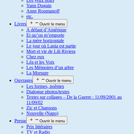
Les yeux noirs
Yann Dugain
Anne Roumanoff
etc.
Livres
Ouvrir le menu
A défaut d’Amérique
Et qu’on m’emporte
La mère horizontale
Le jour où Lania est partie
Mort et vie de Lili Riviera
Chez eux
Léa et les Voix
Les Mémoires d’un arbre
La Morsure
Ouvrages
Ouvrir le menu
Les formes, poèmes
Dialogue photos/textes
Textes sur collages – De la Guerre : 11/09/2001 au
11/09/02
Zic et Chansons
Nouvelle (Napo)
Presse
Ouvrir le menu
Prix littéraires
TV et Radio