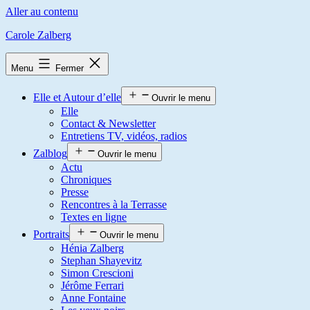
Aller au contenu
Carole Zalberg
Menu
Fermer
Elle et Autour d’elle
Ouvrir le menu
Elle
Contact & Newsletter
Entretiens TV, vidéos, radios
Zalblog
Ouvrir le menu
Actu
Chroniques
Presse
Rencontres à la Terrasse
Textes en ligne
Portraits
Ouvrir le menu
Hénia Zalberg
Stephan Shayevitz
Simon Crescioni
Jérôme Ferrari
Anne Fontaine