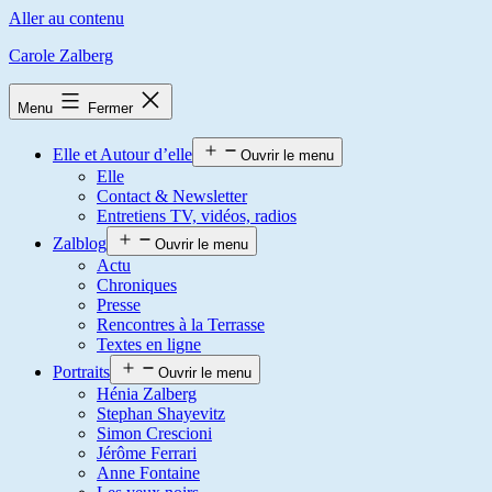
Aller au contenu
Carole Zalberg
Menu
Fermer
Elle et Autour d’elle
Ouvrir le menu
Elle
Contact & Newsletter
Entretiens TV, vidéos, radios
Zalblog
Ouvrir le menu
Actu
Chroniques
Presse
Rencontres à la Terrasse
Textes en ligne
Portraits
Ouvrir le menu
Hénia Zalberg
Stephan Shayevitz
Simon Crescioni
Jérôme Ferrari
Anne Fontaine