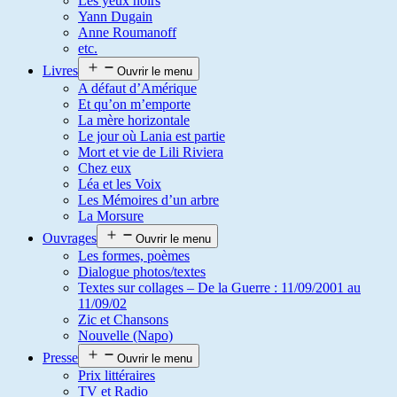
Les yeux noirs
Yann Dugain
Anne Roumanoff
etc.
Livres
Ouvrir le menu
A défaut d’Amérique
Et qu’on m’emporte
La mère horizontale
Le jour où Lania est partie
Mort et vie de Lili Riviera
Chez eux
Léa et les Voix
Les Mémoires d’un arbre
La Morsure
Ouvrages
Ouvrir le menu
Les formes, poèmes
Dialogue photos/textes
Textes sur collages – De la Guerre : 11/09/2001 au
11/09/02
Zic et Chansons
Nouvelle (Napo)
Presse
Ouvrir le menu
Prix littéraires
TV et Radio