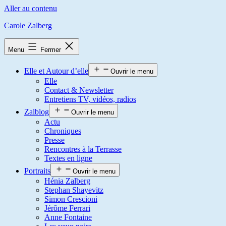
Aller au contenu
Carole Zalberg
Menu
Fermer
Elle et Autour d’elle
Ouvrir le menu
Elle
Contact & Newsletter
Entretiens TV, vidéos, radios
Zalblog
Ouvrir le menu
Actu
Chroniques
Presse
Rencontres à la Terrasse
Textes en ligne
Portraits
Ouvrir le menu
Hénia Zalberg
Stephan Shayevitz
Simon Crescioni
Jérôme Ferrari
Anne Fontaine