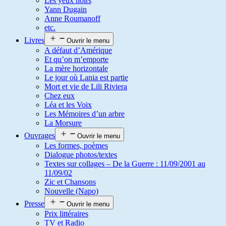
Les yeux noirs
Yann Dugain
Anne Roumanoff
etc.
Livres
Ouvrir le menu
A défaut d’Amérique
Et qu’on m’emporte
La mère horizontale
Le jour où Lania est partie
Mort et vie de Lili Riviera
Chez eux
Léa et les Voix
Les Mémoires d’un arbre
La Morsure
Ouvrages
Ouvrir le menu
Les formes, poèmes
Dialogue photos/textes
Textes sur collages – De la Guerre : 11/09/2001 au
11/09/02
Zic et Chansons
Nouvelle (Napo)
Presse
Ouvrir le menu
Prix littéraires
TV et Radio