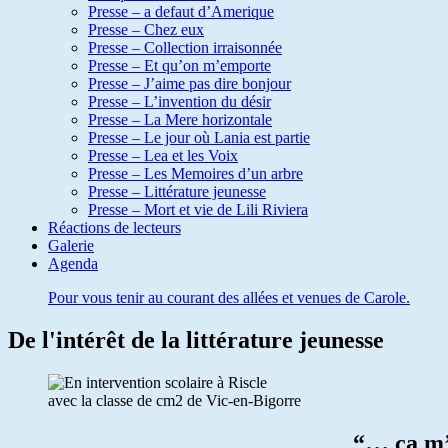
Presse – a defaut d’Amerique
Presse – Chez eux
Presse – Collection irraisonnée
Presse – Et qu’on m’emporte
Presse – J’aime pas dire bonjour
Presse – L’invention du désir
Presse – La Mere horizontale
Presse – Le jour où Lania est partie
Presse – Lea et les Voix
Presse – Les Memoires d’un arbre
Presse – Littérature jeunesse
Presse – Mort et vie de Lili Riviera
Réactions de lecteurs
Galerie
Agenda
Pour vous tenir au courant des allées et venues de Carole.
De l'intérêt de la littérature jeunesse
avec la classe de cm2 de Vic-en-Bigorre
“… ça m’a