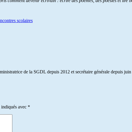
ppris comment devenir écrivain : écrire des poèmes, des poésies et lire 
encontres scolaires
dministratrice de la SGDL depuis 2012 et secrétaire générale depuis juin
t indiqués avec
*