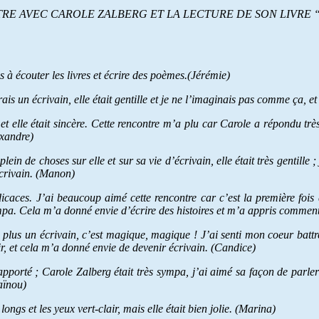
 AVEC CAROLE ZALBERG ET LA LECTURE DE SON LIVRE “Le jou
à écouter les livres et écrire des poèmes.(Jérémie)
rais un écrivain, elle était gentille et je ne l’imaginais pas comme ça, 
et elle était sincère. Cette rencontre m’a plu car Carole a répondu trè
exandre)
plein de choses sur elle et sur sa vie d’écrivain, elle était très gentille
écrivain. (Manon)
caces. J’ai beaucoup aimé cette rencontre car c’est la première fois qu
ympa. Cela m’a donné envie d’écrire des histoires et m’a appris comment 
en plus un écrivain, c’est magique, magique ! J’ai senti mon coeur battr
ir, et cela m’a donné envie de devenir écrivain. (Candice)
pporté ; Carole Zalberg était très sympa, j’ai aimé sa façon de parler 
aïnou)
ngs et les yeux vert-clair, mais elle était bien jolie. (Marina)