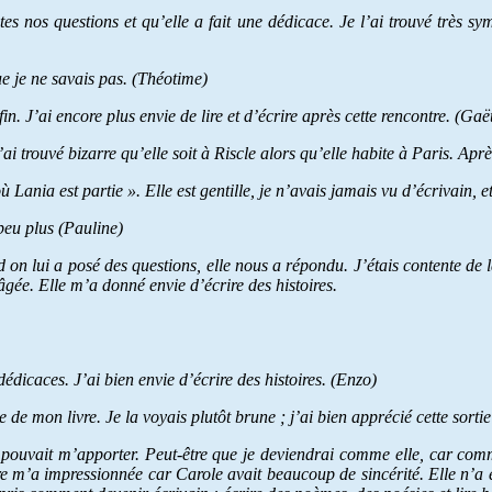
utes nos questions et qu’elle a fait une dédicace. Je l’ai trouvé très 
que je ne savais pas. (Théotime)
in. J’ai encore plus envie de lire et d’écrire après cette rencontre. (Gaë
ai trouvé bizarre qu’elle soit à Riscle alors qu’elle habite à Paris. Après 
 Lania est partie ». Elle est gentille, je n’avais jamais vu d’écrivain, e
peu plus (Pauline)
 on lui a posé des questions, elle nous a répondu. J’étais contente de la
gée. Elle m’a donné envie d’écrire des histoires.
édicaces. J’ai bien envie d’écrire des histoires. (Enzo)
e de mon livre. Je la voyais plutôt brune ; j’ai bien apprécié cette sortie
in pouvait m’apporter. Peut-être que je deviendrai comme elle, car comm
re m’a impressionnée car Carole avait beaucoup de sincérité. Elle n’a éc