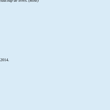
beaucoup de livres. (Rose)
 2014.