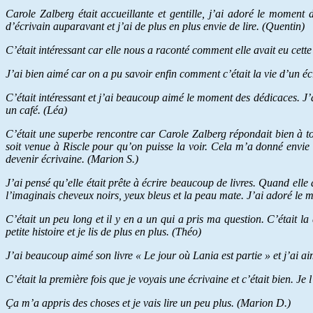
Carole Zalberg était accueillante et gentille, j’ai adoré le moment
d’écrivain auparavant et j’ai de plus en plus envie de lire. (Quentin)
C’était intéressant car elle nous a raconté comment elle avait eu cette p
J’ai bien aimé car on a pu savoir enfin comment c’était la vie d’un éc
C’était intéressant et j’ai beaucoup aimé le moment des dédicaces. J’ai
un café. (Léa)
C’était une superbe rencontre car Carole Zalberg répondait bien à tou
soit venue à Riscle pour qu’on puisse la voir. Cela m’a donné envie de 
devenir écrivaine. (Marion S.)
J’ai pensé qu’elle était prête à écrire beaucoup de livres. Quand elle a
l’imaginais cheveux noirs, yeux bleus et la peau mate. J’ai adoré le 
C’était un peu long et il y en a un qui a pris ma question. C’était la
petite histoire et je lis de plus en plus. (Théo)
J’ai beaucoup aimé son livre « Le jour où Lania est partie » et j’ai a
C’était la première fois que je voyais une écrivaine et c’était bien. Je
Ça m’a appris des choses et je vais lire un peu plus. (Marion D.)