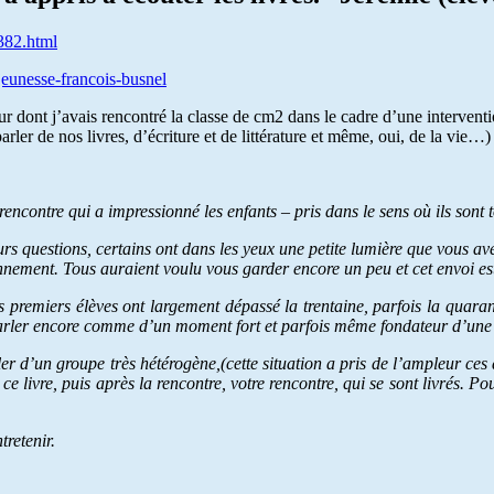
382.html
e-jeunesse-francois-busnel
eur dont j’avais rencontré la classe de cm2 dans le cadre d’une intervent
er de nos livres, d’écriture et de littérature et même, oui, de la vie…)
contre qui a impressionné les enfants – pris dans le sens où ils sont 
eurs questions, certains ont dans les yeux une petite lumière que vous a
tionnement. Tous auraient voulu vous garder encore un peu et cet envo
s premiers élèves ont largement dépassé la trentaine, parfois la quara
arler encore comme d’un moment fort et parfois même fondateur d’une p
er d’un groupe très hétérogène,(cette situation a pris de l’ampleur ces 
e livre, puis après la rencontre, votre rencontre, qui se sont livrés. Pou
tretenir.