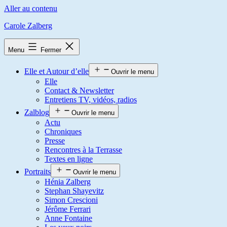
Aller au contenu
Carole Zalberg
Menu
Fermer
Elle et Autour d’elle
Ouvrir le menu
Elle
Contact & Newsletter
Entretiens TV, vidéos, radios
Zalblog
Ouvrir le menu
Actu
Chroniques
Presse
Rencontres à la Terrasse
Textes en ligne
Portraits
Ouvrir le menu
Hénia Zalberg
Stephan Shayevitz
Simon Crescioni
Jérôme Ferrari
Anne Fontaine