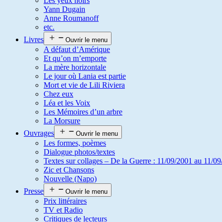
Les yeux noirs
Yann Dugain
Anne Roumanoff
etc.
Livres
Ouvrir le menu
A défaut d’Amérique
Et qu’on m’emporte
La mère horizontale
Le jour où Lania est partie
Mort et vie de Lili Riviera
Chez eux
Léa et les Voix
Les Mémoires d’un arbre
La Morsure
Ouvrages
Ouvrir le menu
Les formes, poèmes
Dialogue photos/textes
Textes sur collages – De la Guerre : 11/09/2001 au 11/09
Zic et Chansons
Nouvelle (Napo)
Presse
Ouvrir le menu
Prix littéraires
TV et Radio
Critiques de lecteurs