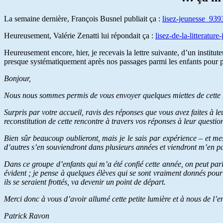
La semaine dernière, François Busnel publiait ça :
lisez-jeunesse_939
Heureusement, Valérie Zenatti lui répondait ça :
lisez-de-la-litteratur
Heureusement encore, hier, je recevais la lettre suivante, d’un institut
presque systématiquement après nos passages parmi les enfants pour parl
Bonjour,
Nous nous sommes permis de vous envoyer quelques miettes de cette ren
Surpris par votre accueil, ravis des réponses que vous avez faites à l
reconstitution de cette rencontre à travers vos réponses à leur ques
Bien sûr beaucoup oublieront, mais je le sais par expérience – et me
d’autres s’en souviendront dans plusieurs années et viendront m’en p
Dans ce groupe d’enfants qui m’a été confié cette année, on peut parl
évident ; je pense à quelques élèves qui se sont vraiment donnés pour c
ils se seraient frottés, va devenir un point de départ.
Merci donc à vous d’avoir allumé cette petite lumière et à nous de l’en
Patrick Ravon