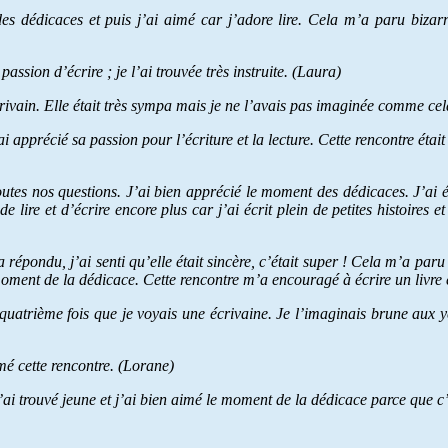
 des dédicaces et puis j’ai aimé car j’adore lire. Cela m’a paru bizar
assion d’écrire ; je l’ai trouvée très instruite. (Laura)
rivain. Elle était très sympa mais je ne l’avais pas imaginée comme cela
 apprécié sa passion pour l’écriture et la lecture. Cette rencontre était
tes nos questions. J’ai bien apprécié le moment des dédicaces. J’ai été
lire et d’écrire encore plus car j’ai écrit plein de petites histoires e
 répondu, j’ai senti qu’elle était sincère, c’était super ! Cela m’a paru 
moment de la dédicace. Cette rencontre m’a encouragé à écrire un livre 
 quatrième fois que je voyais une écrivaine. Je l’imaginais brune aux yeu
imé cette rencontre. (Lorane)
 l’ai trouvé jeune et j’ai bien aimé le moment de la dédicace parce que c’