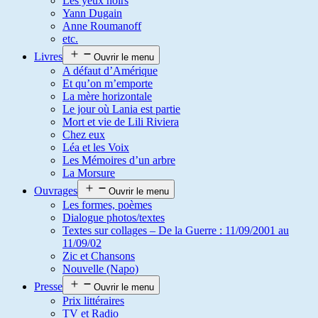
Les yeux noirs
Yann Dugain
Anne Roumanoff
etc.
Livres
Ouvrir le menu
A défaut d’Amérique
Et qu’on m’emporte
La mère horizontale
Le jour où Lania est partie
Mort et vie de Lili Riviera
Chez eux
Léa et les Voix
Les Mémoires d’un arbre
La Morsure
Ouvrages
Ouvrir le menu
Les formes, poèmes
Dialogue photos/textes
Textes sur collages – De la Guerre : 11/09/2001 au
11/09/02
Zic et Chansons
Nouvelle (Napo)
Presse
Ouvrir le menu
Prix littéraires
TV et Radio