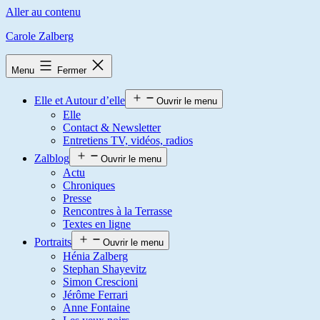
Aller au contenu
Carole Zalberg
Menu
Fermer
Elle et Autour d’elle
Ouvrir le menu
Elle
Contact & Newsletter
Entretiens TV, vidéos, radios
Zalblog
Ouvrir le menu
Actu
Chroniques
Presse
Rencontres à la Terrasse
Textes en ligne
Portraits
Ouvrir le menu
Hénia Zalberg
Stephan Shayevitz
Simon Crescioni
Jérôme Ferrari
Anne Fontaine