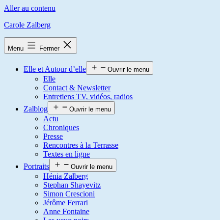
Aller au contenu
Carole Zalberg
Menu
Fermer
Elle et Autour d’elle
Ouvrir le menu
Elle
Contact & Newsletter
Entretiens TV, vidéos, radios
Zalblog
Ouvrir le menu
Actu
Chroniques
Presse
Rencontres à la Terrasse
Textes en ligne
Portraits
Ouvrir le menu
Hénia Zalberg
Stephan Shayevitz
Simon Crescioni
Jérôme Ferrari
Anne Fontaine