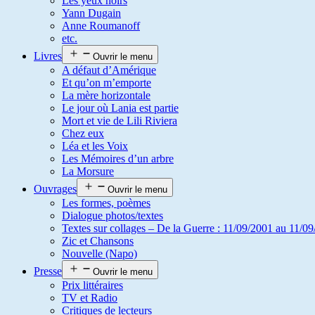
Les yeux noirs
Yann Dugain
Anne Roumanoff
etc.
Livres
Ouvrir le menu
A défaut d’Amérique
Et qu’on m’emporte
La mère horizontale
Le jour où Lania est partie
Mort et vie de Lili Riviera
Chez eux
Léa et les Voix
Les Mémoires d’un arbre
La Morsure
Ouvrages
Ouvrir le menu
Les formes, poèmes
Dialogue photos/textes
Textes sur collages – De la Guerre : 11/09/2001 au 11/09
Zic et Chansons
Nouvelle (Napo)
Presse
Ouvrir le menu
Prix littéraires
TV et Radio
Critiques de lecteurs