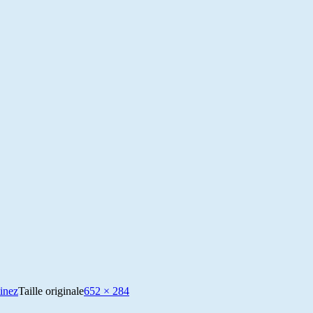
inez
Taille originale
652 × 284