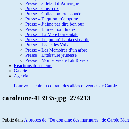
Presse – a defaut d’Amerique
Presse – Chez eux
Presse – Collection irraisonnée
Presse – Et qu’on m’emporte
Presse – J’aime pas dire bonjour
Presse – L’invention du désir
Presse – La Mere horizontale
Presse – Le jour où Lania est partie
Presse – Lea et les Voix
Presse – Les Memoires d’un arbre
Presse – Littérature jeunesse
Presse – Mort et vie de Lili Riviera
Réactions de lecteurs
Galerie
Agenda
Pour vous tenir au courant des allées et venues de Carole.
caroleune-413935-jpg_274213
Publié dans
A propos de “Du domaine des murmures” de Carole Mart