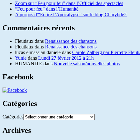
Zoom sur “Feu pour feu” dans l’Officiel des spectacles
“Feu pour feu” dans l’Humanité
A propos d'”Ecrire l’Apocalypse” sur le blog Charybde2
Commentaires récents
Fleutiaux
dans
Renaissance des chansons
Fleutiaux
dans
Renaissance des chansons
lucas elmassian daniele
dans
Carole Zalberg par Pierrette Fleut
Yunie
dans
Lundi 27 février 2012 à 21h
HUMANITE
dans
Nouvelle saison/nouvelles photos
Facebook
Catégories
Catégories
Archives