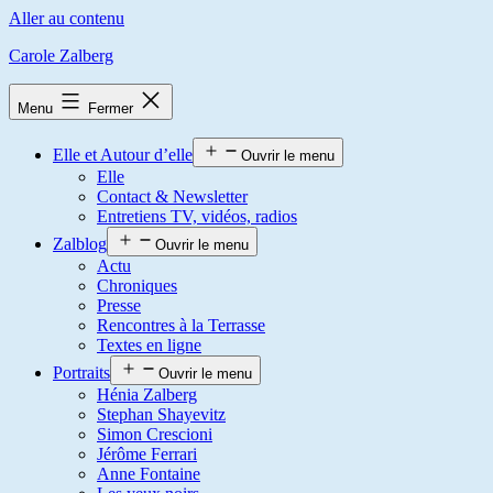
Aller au contenu
Carole Zalberg
Menu
Fermer
Elle et Autour d’elle
Ouvrir le menu
Elle
Contact & Newsletter
Entretiens TV, vidéos, radios
Zalblog
Ouvrir le menu
Actu
Chroniques
Presse
Rencontres à la Terrasse
Textes en ligne
Portraits
Ouvrir le menu
Hénia Zalberg
Stephan Shayevitz
Simon Crescioni
Jérôme Ferrari
Anne Fontaine