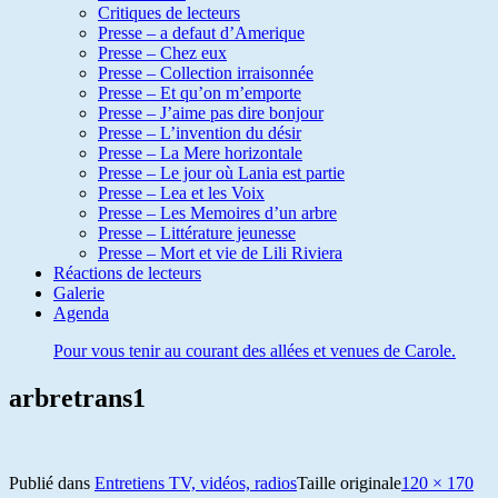
Critiques de lecteurs
Presse – a defaut d’Amerique
Presse – Chez eux
Presse – Collection irraisonnée
Presse – Et qu’on m’emporte
Presse – J’aime pas dire bonjour
Presse – L’invention du désir
Presse – La Mere horizontale
Presse – Le jour où Lania est partie
Presse – Lea et les Voix
Presse – Les Memoires d’un arbre
Presse – Littérature jeunesse
Presse – Mort et vie de Lili Riviera
Réactions de lecteurs
Galerie
Agenda
Pour vous tenir au courant des allées et venues de Carole.
arbretrans1
Publié dans
Entretiens TV, vidéos, radios
Taille originale
120 × 170