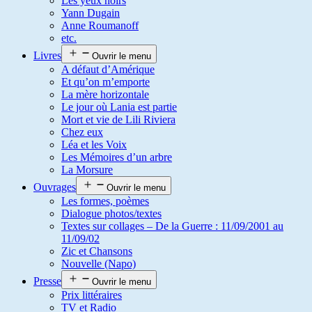
Les yeux noirs
Yann Dugain
Anne Roumanoff
etc.
Livres
Ouvrir le menu
A défaut d’Amérique
Et qu’on m’emporte
La mère horizontale
Le jour où Lania est partie
Mort et vie de Lili Riviera
Chez eux
Léa et les Voix
Les Mémoires d’un arbre
La Morsure
Ouvrages
Ouvrir le menu
Les formes, poèmes
Dialogue photos/textes
Textes sur collages – De la Guerre : 11/09/2001 au
11/09/02
Zic et Chansons
Nouvelle (Napo)
Presse
Ouvrir le menu
Prix littéraires
TV et Radio