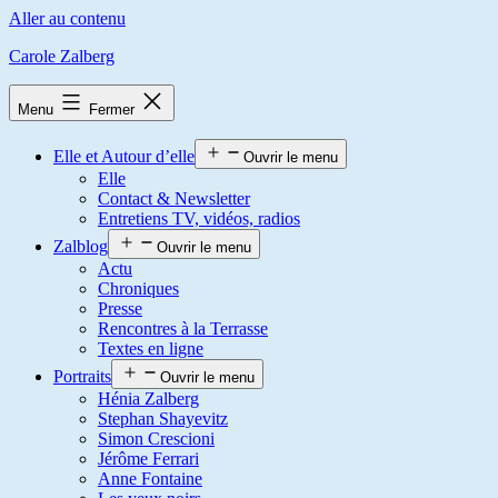
Aller au contenu
Carole Zalberg
Menu
Fermer
Elle et Autour d’elle
Ouvrir le menu
Elle
Contact & Newsletter
Entretiens TV, vidéos, radios
Zalblog
Ouvrir le menu
Actu
Chroniques
Presse
Rencontres à la Terrasse
Textes en ligne
Portraits
Ouvrir le menu
Hénia Zalberg
Stephan Shayevitz
Simon Crescioni
Jérôme Ferrari
Anne Fontaine