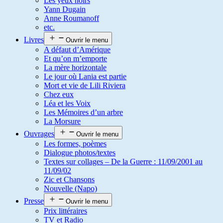
Les yeux noirs
Yann Dugain
Anne Roumanoff
etc.
Livres
Ouvrir le menu
A défaut d’Amérique
Et qu’on m’emporte
La mère horizontale
Le jour où Lania est partie
Mort et vie de Lili Riviera
Chez eux
Léa et les Voix
Les Mémoires d’un arbre
La Morsure
Ouvrages
Ouvrir le menu
Les formes, poèmes
Dialogue photos/textes
Textes sur collages – De la Guerre : 11/09/2001 au
11/09/02
Zic et Chansons
Nouvelle (Napo)
Presse
Ouvrir le menu
Prix littéraires
TV et Radio