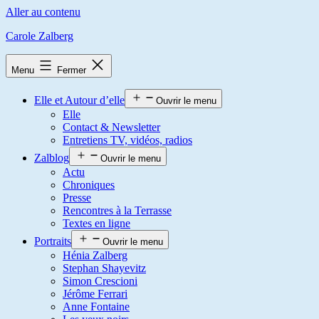
Aller au contenu
Carole Zalberg
Menu
Fermer
Elle et Autour d’elle
Ouvrir le menu
Elle
Contact & Newsletter
Entretiens TV, vidéos, radios
Zalblog
Ouvrir le menu
Actu
Chroniques
Presse
Rencontres à la Terrasse
Textes en ligne
Portraits
Ouvrir le menu
Hénia Zalberg
Stephan Shayevitz
Simon Crescioni
Jérôme Ferrari
Anne Fontaine