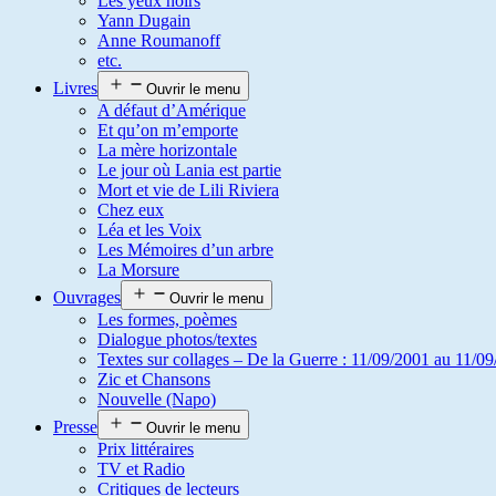
Les yeux noirs
Yann Dugain
Anne Roumanoff
etc.
Livres
Ouvrir le menu
A défaut d’Amérique
Et qu’on m’emporte
La mère horizontale
Le jour où Lania est partie
Mort et vie de Lili Riviera
Chez eux
Léa et les Voix
Les Mémoires d’un arbre
La Morsure
Ouvrages
Ouvrir le menu
Les formes, poèmes
Dialogue photos/textes
Textes sur collages – De la Guerre : 11/09/2001 au 11/09
Zic et Chansons
Nouvelle (Napo)
Presse
Ouvrir le menu
Prix littéraires
TV et Radio
Critiques de lecteurs