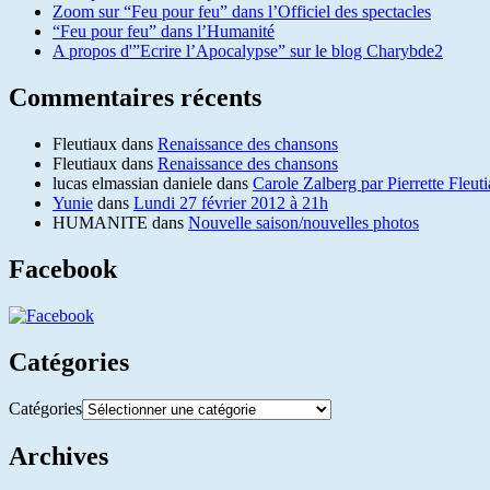
Zoom sur “Feu pour feu” dans l’Officiel des spectacles
“Feu pour feu” dans l’Humanité
A propos d'”Ecrire l’Apocalypse” sur le blog Charybde2
Commentaires récents
Fleutiaux
dans
Renaissance des chansons
Fleutiaux
dans
Renaissance des chansons
lucas elmassian daniele
dans
Carole Zalberg par Pierrette Fleut
Yunie
dans
Lundi 27 février 2012 à 21h
HUMANITE
dans
Nouvelle saison/nouvelles photos
Facebook
Catégories
Catégories
Archives