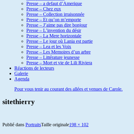
Presse – a defaut d’Amerique
Presse – Chez eux
Presse – Collection irraisonnée
Presse – Et qu’on m’emporte
Presse – J’aime pas dire bonjour
Presse – L’invention du désir
Presse – La Mere horizontale
Presse – Le jour où Lania est partie
Presse – Lea et les Voix
Presse – Les Memoires d’un arbre
Presse – Littérature jeunesse
Presse – Mort et vie de Lili Riviera
Réactions de lecteurs
Galerie
Agenda
Pour vous tenir au courant des allées et venues de Carole.
sitethierry
Publié dans
Portraits
Taille originale
198 × 102