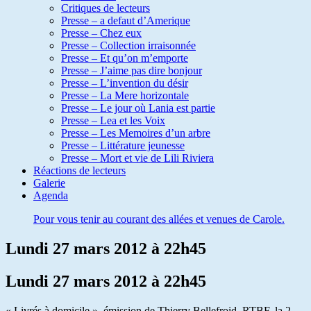
Critiques de lecteurs
Presse – a defaut d’Amerique
Presse – Chez eux
Presse – Collection irraisonnée
Presse – Et qu’on m’emporte
Presse – J’aime pas dire bonjour
Presse – L’invention du désir
Presse – La Mere horizontale
Presse – Le jour où Lania est partie
Presse – Lea et les Voix
Presse – Les Memoires d’un arbre
Presse – Littérature jeunesse
Presse – Mort et vie de Lili Riviera
Réactions de lecteurs
Galerie
Agenda
Pour vous tenir au courant des allées et venues de Carole.
Lundi 27 mars 2012 à 22h45
Lundi 27 mars 2012 à 22h45
« Livrés à domicile », émission de Thierry Bellefroid. RTBF, la 2.