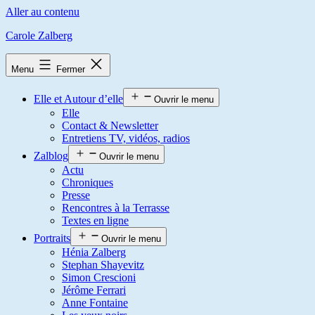
Aller au contenu
Carole Zalberg
Menu
Fermer
Elle et Autour d’elle
Ouvrir le menu
Elle
Contact & Newsletter
Entretiens TV, vidéos, radios
Zalblog
Ouvrir le menu
Actu
Chroniques
Presse
Rencontres à la Terrasse
Textes en ligne
Portraits
Ouvrir le menu
Hénia Zalberg
Stephan Shayevitz
Simon Crescioni
Jérôme Ferrari
Anne Fontaine