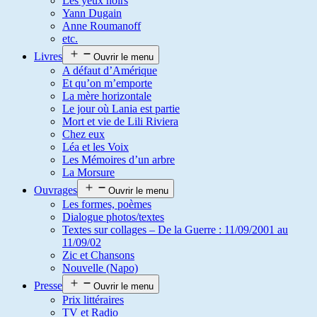
Les yeux noirs
Yann Dugain
Anne Roumanoff
etc.
Livres
Ouvrir le menu
A défaut d’Amérique
Et qu’on m’emporte
La mère horizontale
Le jour où Lania est partie
Mort et vie de Lili Riviera
Chez eux
Léa et les Voix
Les Mémoires d’un arbre
La Morsure
Ouvrages
Ouvrir le menu
Les formes, poèmes
Dialogue photos/textes
Textes sur collages – De la Guerre : 11/09/2001 au
11/09/02
Zic et Chansons
Nouvelle (Napo)
Presse
Ouvrir le menu
Prix littéraires
TV et Radio