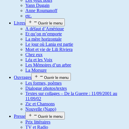
Les yeux noirs
Yann Dugain
Anne Roumanoff
etc.
Livres
Ouvrir le menu
A défaut d’Amérique
Et qu’on m’emporte
La mère horizontale
Le jour où Lania est partie
Mort et vie de Lili Riviera
Chez eux
Léa et les Voix
Les Mémoires d’un arbre
La Morsure
Ouvrages
Ouvrir le menu
Les formes, poèmes
Dialogue photos/textes
Textes sur collages – De la Guerre : 11/09/2001 au
11/09/02
Zic et Chansons
Nouvelle (Napo)
Presse
Ouvrir le menu
Prix littéraires
TV et Radio