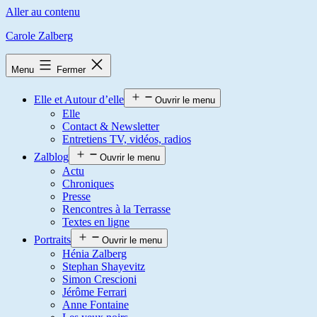
Aller au contenu
Carole Zalberg
Menu
Fermer
Elle et Autour d’elle
Ouvrir le menu
Elle
Contact & Newsletter
Entretiens TV, vidéos, radios
Zalblog
Ouvrir le menu
Actu
Chroniques
Presse
Rencontres à la Terrasse
Textes en ligne
Portraits
Ouvrir le menu
Hénia Zalberg
Stephan Shayevitz
Simon Crescioni
Jérôme Ferrari
Anne Fontaine