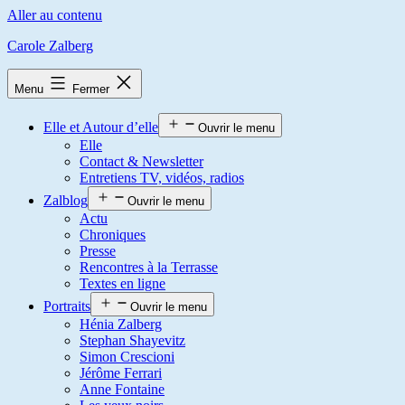
Aller au contenu
Carole Zalberg
Menu
Fermer
Elle et Autour d’elle
Ouvrir le menu
Elle
Contact & Newsletter
Entretiens TV, vidéos, radios
Zalblog
Ouvrir le menu
Actu
Chroniques
Presse
Rencontres à la Terrasse
Textes en ligne
Portraits
Ouvrir le menu
Hénia Zalberg
Stephan Shayevitz
Simon Crescioni
Jérôme Ferrari
Anne Fontaine