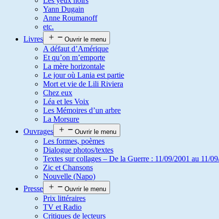
Les yeux noirs
Yann Dugain
Anne Roumanoff
etc.
Livres
Ouvrir le menu
A défaut d’Amérique
Et qu’on m’emporte
La mère horizontale
Le jour où Lania est partie
Mort et vie de Lili Riviera
Chez eux
Léa et les Voix
Les Mémoires d’un arbre
La Morsure
Ouvrages
Ouvrir le menu
Les formes, poèmes
Dialogue photos/textes
Textes sur collages – De la Guerre : 11/09/2001 au 11/09
Zic et Chansons
Nouvelle (Napo)
Presse
Ouvrir le menu
Prix littéraires
TV et Radio
Critiques de lecteurs