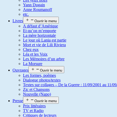
Les yeux noirs
Yann Dugain
Anne Roumanoff
etc.
Livres
Ouvrir le menu
A défaut d’Amérique
Et qu’on m’emporte
La mère horizontale
Le jour où Lania est partie
Mort et vie de Lili Riviera
Chez eux
Léa et les Voix
Les Mémoires d’un arbre
La Morsure
Ouvrages
Ouvrir le menu
Les formes, poèmes
Dialogue photos/textes
Textes sur collages – De la Guerre : 11/09/2001 au 11/09
Zic et Chansons
Nouvelle (Napo)
Presse
Ouvrir le menu
Prix littéraires
TV et Radio
Critiques de lecteurs