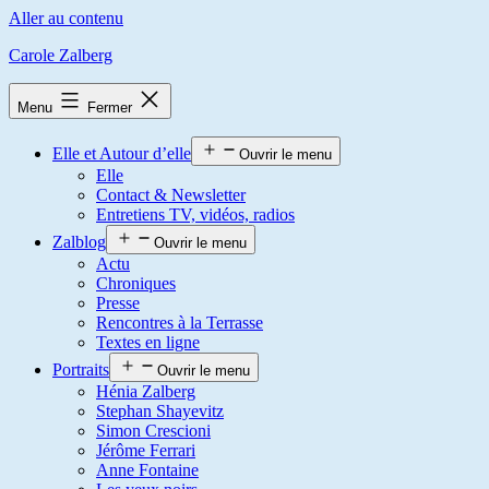
Aller au contenu
Carole Zalberg
Menu
Fermer
Elle et Autour d’elle
Ouvrir le menu
Elle
Contact & Newsletter
Entretiens TV, vidéos, radios
Zalblog
Ouvrir le menu
Actu
Chroniques
Presse
Rencontres à la Terrasse
Textes en ligne
Portraits
Ouvrir le menu
Hénia Zalberg
Stephan Shayevitz
Simon Crescioni
Jérôme Ferrari
Anne Fontaine