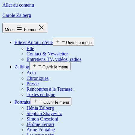
Aller au contenu
Carole Zalberg
Menu
Fermer
Elle et Autour d’elle
Ouvrir le menu
Elle
Contact & Newsletter
Entretiens TV, vidéos, radios
Zalblog
Ouvrir le menu
Actu
Chroniques
Presse
Rencontres à la Terrasse
Textes en ligne
Portraits
Ouvrir le menu
Hénia Zalberg
Stephan Shayevitz
Simon Crescioni
Jérôme Ferrari
Anne Fontaine