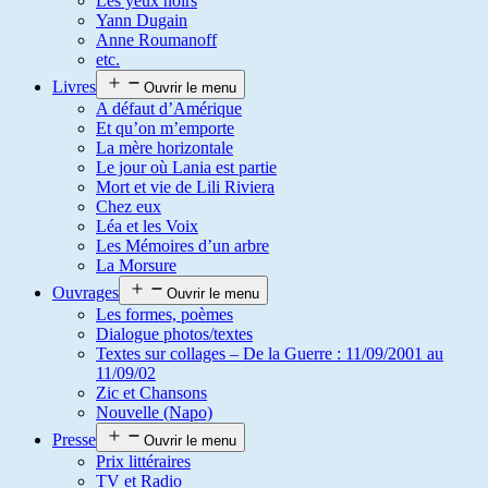
Les yeux noirs
Yann Dugain
Anne Roumanoff
etc.
Livres
Ouvrir le menu
A défaut d’Amérique
Et qu’on m’emporte
La mère horizontale
Le jour où Lania est partie
Mort et vie de Lili Riviera
Chez eux
Léa et les Voix
Les Mémoires d’un arbre
La Morsure
Ouvrages
Ouvrir le menu
Les formes, poèmes
Dialogue photos/textes
Textes sur collages – De la Guerre : 11/09/2001 au
11/09/02
Zic et Chansons
Nouvelle (Napo)
Presse
Ouvrir le menu
Prix littéraires
TV et Radio