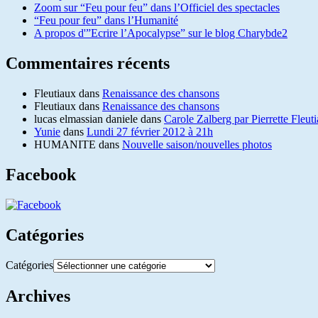
Zoom sur “Feu pour feu” dans l’Officiel des spectacles
“Feu pour feu” dans l’Humanité
A propos d'”Ecrire l’Apocalypse” sur le blog Charybde2
Commentaires récents
Fleutiaux
dans
Renaissance des chansons
Fleutiaux
dans
Renaissance des chansons
lucas elmassian daniele
dans
Carole Zalberg par Pierrette Fleut
Yunie
dans
Lundi 27 février 2012 à 21h
HUMANITE
dans
Nouvelle saison/nouvelles photos
Facebook
Catégories
Catégories
Archives