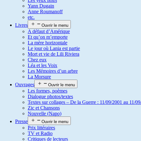
Les yeux noirs
Yann Dugain
Anne Roumanoff
etc.
Livres
Ouvrir le menu
A défaut d’Amérique
Et qu’on m’emporte
La mère horizontale
Le jour où Lania est partie
Mort et vie de Lili Riviera
Chez eux
Léa et les Voix
Les Mémoires d’un arbre
La Morsure
Ouvrages
Ouvrir le menu
Les formes, poèmes
Dialogue photos/textes
Textes sur collages – De la Guerre : 11/09/2001 au 11/09
Zic et Chansons
Nouvelle (Napo)
Presse
Ouvrir le menu
Prix littéraires
TV et Radio
Critiques de lecteurs