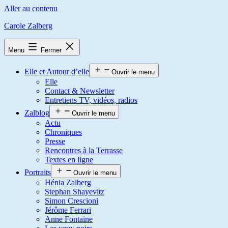
Aller au contenu
Carole Zalberg
Menu
Fermer
Elle et Autour d’elle
Ouvrir le menu
Elle
Contact & Newsletter
Entretiens TV, vidéos, radios
Zalblog
Ouvrir le menu
Actu
Chroniques
Presse
Rencontres à la Terrasse
Textes en ligne
Portraits
Ouvrir le menu
Hénia Zalberg
Stephan Shayevitz
Simon Crescioni
Jérôme Ferrari
Anne Fontaine