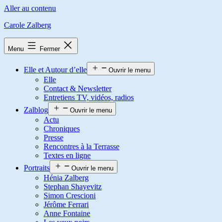
Aller au contenu
Carole Zalberg
Menu
Fermer
Elle et Autour d’elle
Ouvrir le menu
Elle
Contact & Newsletter
Entretiens TV, vidéos, radios
Zalblog
Ouvrir le menu
Actu
Chroniques
Presse
Rencontres à la Terrasse
Textes en ligne
Portraits
Ouvrir le menu
Hénia Zalberg
Stephan Shayevitz
Simon Crescioni
Jérôme Ferrari
Anne Fontaine