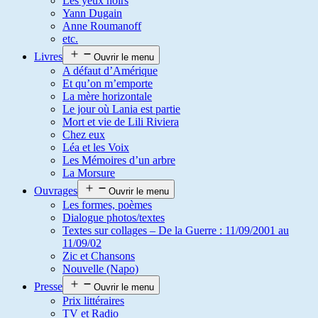
Les yeux noirs
Yann Dugain
Anne Roumanoff
etc.
Livres
Ouvrir le menu
A défaut d’Amérique
Et qu’on m’emporte
La mère horizontale
Le jour où Lania est partie
Mort et vie de Lili Riviera
Chez eux
Léa et les Voix
Les Mémoires d’un arbre
La Morsure
Ouvrages
Ouvrir le menu
Les formes, poèmes
Dialogue photos/textes
Textes sur collages – De la Guerre : 11/09/2001 au
11/09/02
Zic et Chansons
Nouvelle (Napo)
Presse
Ouvrir le menu
Prix littéraires
TV et Radio