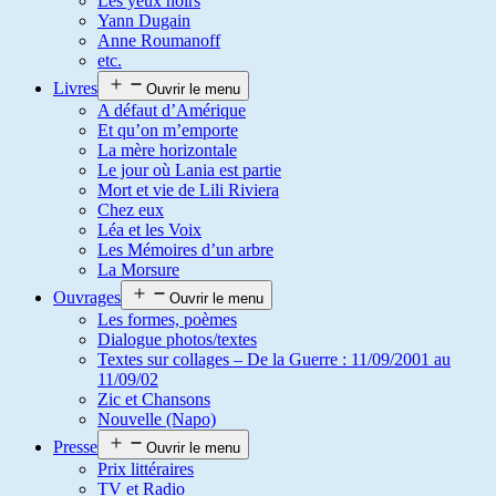
Les yeux noirs
Yann Dugain
Anne Roumanoff
etc.
Livres
Ouvrir le menu
A défaut d’Amérique
Et qu’on m’emporte
La mère horizontale
Le jour où Lania est partie
Mort et vie de Lili Riviera
Chez eux
Léa et les Voix
Les Mémoires d’un arbre
La Morsure
Ouvrages
Ouvrir le menu
Les formes, poèmes
Dialogue photos/textes
Textes sur collages – De la Guerre : 11/09/2001 au
11/09/02
Zic et Chansons
Nouvelle (Napo)
Presse
Ouvrir le menu
Prix littéraires
TV et Radio