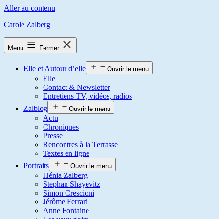
Aller au contenu
Carole Zalberg
Menu
Fermer
Elle et Autour d’elle
Ouvrir le menu
Elle
Contact & Newsletter
Entretiens TV, vidéos, radios
Zalblog
Ouvrir le menu
Actu
Chroniques
Presse
Rencontres à la Terrasse
Textes en ligne
Portraits
Ouvrir le menu
Hénia Zalberg
Stephan Shayevitz
Simon Crescioni
Jérôme Ferrari
Anne Fontaine