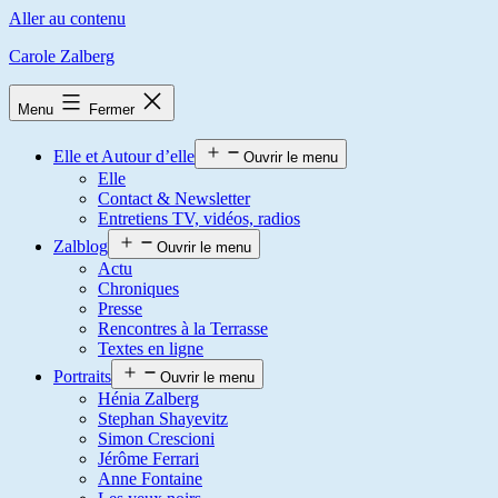
Aller au contenu
Carole Zalberg
Menu
Fermer
Elle et Autour d’elle
Ouvrir le menu
Elle
Contact & Newsletter
Entretiens TV, vidéos, radios
Zalblog
Ouvrir le menu
Actu
Chroniques
Presse
Rencontres à la Terrasse
Textes en ligne
Portraits
Ouvrir le menu
Hénia Zalberg
Stephan Shayevitz
Simon Crescioni
Jérôme Ferrari
Anne Fontaine