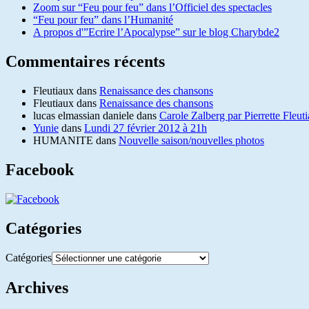
Zoom sur “Feu pour feu” dans l’Officiel des spectacles
“Feu pour feu” dans l’Humanité
A propos d'”Ecrire l’Apocalypse” sur le blog Charybde2
Commentaires récents
Fleutiaux
dans
Renaissance des chansons
Fleutiaux
dans
Renaissance des chansons
lucas elmassian daniele
dans
Carole Zalberg par Pierrette Fleut
Yunie
dans
Lundi 27 février 2012 à 21h
HUMANITE
dans
Nouvelle saison/nouvelles photos
Facebook
Catégories
Catégories
Archives