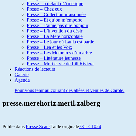
Presse – a defaut d’Amerique
Presse – Chez eux
Presse – Collection irraisonnée
Presse – Et qu’on m’emporte
Presse – J’aime pas dire bonjour
Presse – L’invention du désir
Presse – La Mere horizontale
Presse – Le jour où Lania est partie
Presse – Lea et les Voix
Presse – Les Memoires d’un arbre
Presse – Littérature jeunesse
Presse – Mort et vie de Lili Riviera
Réactions de lecteurs
Galerie
Agenda
Pour vous tenir au courant des allées et venues de Carole.
presse.merehoriz.meril.zalberg
Publié dans
Presse Scans
Taille originale
731 × 1024