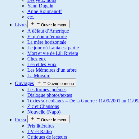
Les yeux noirs
Yann Dugain
Anne Roumanoff
etc.
Livres
Ouvrir le menu
A défaut d’Amérique
Et qu’on m’emporte
La mère horizontale
Le jour où Lania est partie
Mort et vie de Lili Riviera
Chez eux
Léa et les Voix
Les Mémoires d’un arbre
La Morsure
Ouvrages
Ouvrir le menu
Les formes, poèmes
Dialogue photos/textes
Textes sur collages – De la Guerre : 11/09/2001 au 11/09
Zic et Chansons
Nouvelle (Napo)
Presse
Ouvrir le menu
Prix littéraires
TV et Radio
Critiques de lecteurs