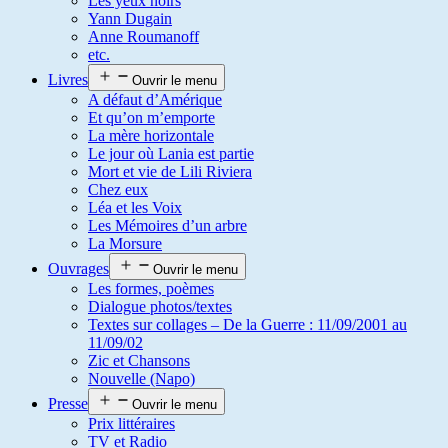
Les yeux noirs
Yann Dugain
Anne Roumanoff
etc.
Livres
Ouvrir le menu
A défaut d’Amérique
Et qu’on m’emporte
La mère horizontale
Le jour où Lania est partie
Mort et vie de Lili Riviera
Chez eux
Léa et les Voix
Les Mémoires d’un arbre
La Morsure
Ouvrages
Ouvrir le menu
Les formes, poèmes
Dialogue photos/textes
Textes sur collages – De la Guerre : 11/09/2001 au
11/09/02
Zic et Chansons
Nouvelle (Napo)
Presse
Ouvrir le menu
Prix littéraires
TV et Radio