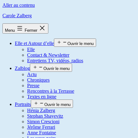
Aller au contenu
Carole Zalberg
Menu
Fermer
Elle et Autour d’elle
Ouvrir le menu
Elle
Contact & Newsletter
Entretiens TV, vidéos, radios
Zalblog
Ouvrir le menu
Actu
Chroniques
Presse
Rencontres à la Terrasse
Textes en ligne
Portraits
Ouvrir le menu
Hénia Zalberg
Stephan Shayevitz
Simon Crescioni
Jérôme Ferrari
Anne Fontaine