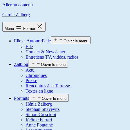
Aller au contenu
Carole Zalberg
Menu
Fermer
Elle et Autour d’elle
Ouvrir le menu
Elle
Contact & Newsletter
Entretiens TV, vidéos, radios
Zalblog
Ouvrir le menu
Actu
Chroniques
Presse
Rencontres à la Terrasse
Textes en ligne
Portraits
Ouvrir le menu
Hénia Zalberg
Stephan Shayevitz
Simon Crescioni
Jérôme Ferrari
Anne Fontaine