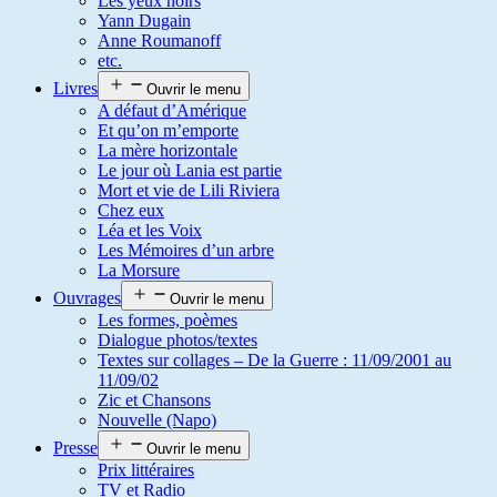
Les yeux noirs
Yann Dugain
Anne Roumanoff
etc.
Livres
Ouvrir le menu
A défaut d’Amérique
Et qu’on m’emporte
La mère horizontale
Le jour où Lania est partie
Mort et vie de Lili Riviera
Chez eux
Léa et les Voix
Les Mémoires d’un arbre
La Morsure
Ouvrages
Ouvrir le menu
Les formes, poèmes
Dialogue photos/textes
Textes sur collages – De la Guerre : 11/09/2001 au
11/09/02
Zic et Chansons
Nouvelle (Napo)
Presse
Ouvrir le menu
Prix littéraires
TV et Radio