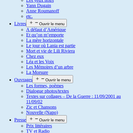
Les yeux noirs
Yann Dugain
Anne Roumanoff
etc.
Livres
Ouvrir le menu
A défaut d’Amérique
Et qu’on m’emporte
La mère horizontale
Le jour où Lania est partie
Mort et vie de Lili Riviera
Chez eux
Léa et les Voix
Les Mémoires d’un arbre
La Morsure
Ouvrages
Ouvrir le menu
Les formes, poèmes
Dialogue photos/textes
Textes sur collages – De la Guerre : 11/09/2001 au
11/09/02
Zic et Chansons
Nouvelle (Napo)
Presse
Ouvrir le menu
Prix littéraires
TV et Radio