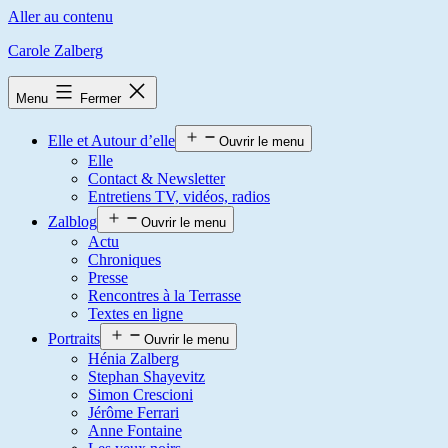
Aller au contenu
Carole Zalberg
Menu
Fermer
Elle et Autour d’elle
Ouvrir le menu
Elle
Contact & Newsletter
Entretiens TV, vidéos, radios
Zalblog
Ouvrir le menu
Actu
Chroniques
Presse
Rencontres à la Terrasse
Textes en ligne
Portraits
Ouvrir le menu
Hénia Zalberg
Stephan Shayevitz
Simon Crescioni
Jérôme Ferrari
Anne Fontaine