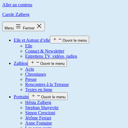
Aller au contenu
Carole Zalberg
Menu
Fermer
Elle et Autour d’elle
Ouvrir le menu
Elle
Contact & Newsletter
Entretiens TV, vidéos, radios
Zalblog
Ouvrir le menu
Actu
Chroniques
Presse
Rencontres à la Terrasse
Textes en ligne
Portraits
Ouvrir le menu
Hénia Zalberg
Stephan Shayevitz
Simon Crescioni
Jérôme Ferrari
Anne Fontaine