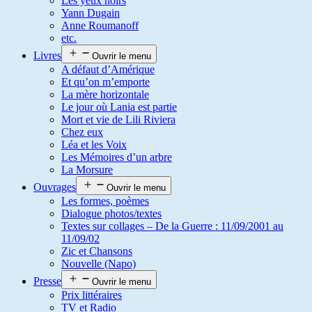
Les yeux noirs
Yann Dugain
Anne Roumanoff
etc.
Livres
Ouvrir le menu
A défaut d’Amérique
Et qu’on m’emporte
La mère horizontale
Le jour où Lania est partie
Mort et vie de Lili Riviera
Chez eux
Léa et les Voix
Les Mémoires d’un arbre
La Morsure
Ouvrages
Ouvrir le menu
Les formes, poèmes
Dialogue photos/textes
Textes sur collages – De la Guerre : 11/09/2001 au
11/09/02
Zic et Chansons
Nouvelle (Napo)
Presse
Ouvrir le menu
Prix littéraires
TV et Radio