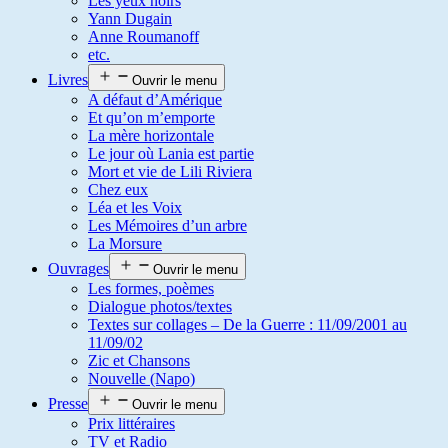
Les yeux noirs
Yann Dugain
Anne Roumanoff
etc.
Livres
Ouvrir le menu
A défaut d’Amérique
Et qu’on m’emporte
La mère horizontale
Le jour où Lania est partie
Mort et vie de Lili Riviera
Chez eux
Léa et les Voix
Les Mémoires d’un arbre
La Morsure
Ouvrages
Ouvrir le menu
Les formes, poèmes
Dialogue photos/textes
Textes sur collages – De la Guerre : 11/09/2001 au
11/09/02
Zic et Chansons
Nouvelle (Napo)
Presse
Ouvrir le menu
Prix littéraires
TV et Radio