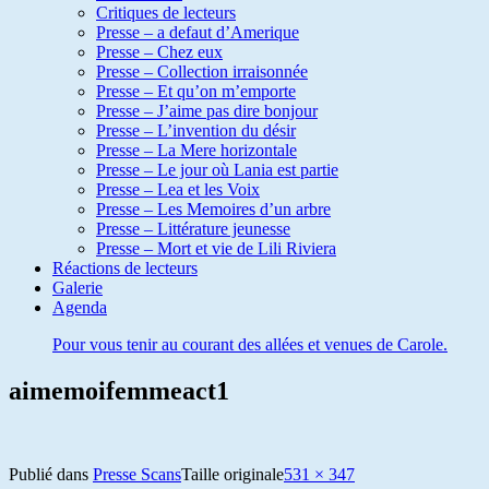
Critiques de lecteurs
Presse – a defaut d’Amerique
Presse – Chez eux
Presse – Collection irraisonnée
Presse – Et qu’on m’emporte
Presse – J’aime pas dire bonjour
Presse – L’invention du désir
Presse – La Mere horizontale
Presse – Le jour où Lania est partie
Presse – Lea et les Voix
Presse – Les Memoires d’un arbre
Presse – Littérature jeunesse
Presse – Mort et vie de Lili Riviera
Réactions de lecteurs
Galerie
Agenda
Pour vous tenir au courant des allées et venues de Carole.
aimemoifemmeact1
Publié dans
Presse Scans
Taille originale
531 × 347