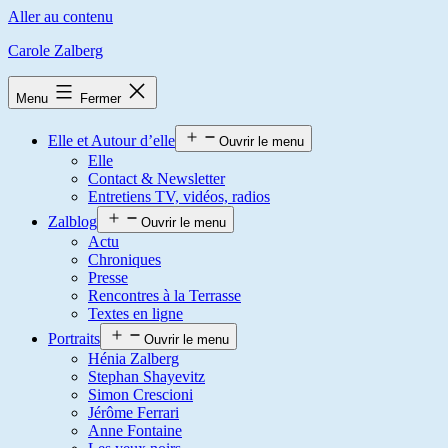
Aller au contenu
Carole Zalberg
Menu
Fermer
Elle et Autour d’elle
Ouvrir le menu
Elle
Contact & Newsletter
Entretiens TV, vidéos, radios
Zalblog
Ouvrir le menu
Actu
Chroniques
Presse
Rencontres à la Terrasse
Textes en ligne
Portraits
Ouvrir le menu
Hénia Zalberg
Stephan Shayevitz
Simon Crescioni
Jérôme Ferrari
Anne Fontaine