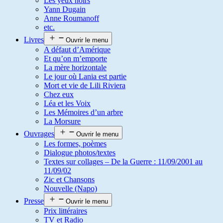
Les yeux noirs
Yann Dugain
Anne Roumanoff
etc.
Livres
Ouvrir le menu
A défaut d’Amérique
Et qu’on m’emporte
La mère horizontale
Le jour où Lania est partie
Mort et vie de Lili Riviera
Chez eux
Léa et les Voix
Les Mémoires d’un arbre
La Morsure
Ouvrages
Ouvrir le menu
Les formes, poèmes
Dialogue photos/textes
Textes sur collages – De la Guerre : 11/09/2001 au
11/09/02
Zic et Chansons
Nouvelle (Napo)
Presse
Ouvrir le menu
Prix littéraires
TV et Radio