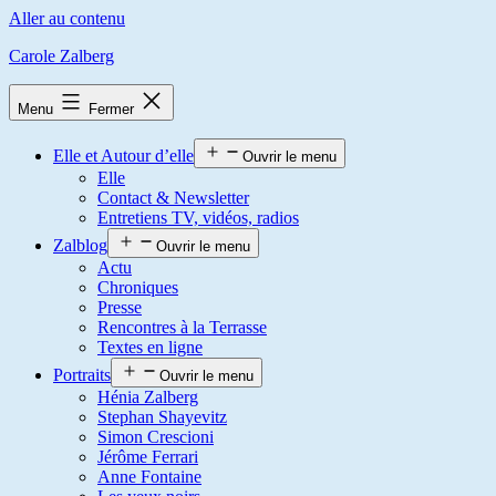
Aller au contenu
Carole Zalberg
Menu
Fermer
Elle et Autour d’elle
Ouvrir le menu
Elle
Contact & Newsletter
Entretiens TV, vidéos, radios
Zalblog
Ouvrir le menu
Actu
Chroniques
Presse
Rencontres à la Terrasse
Textes en ligne
Portraits
Ouvrir le menu
Hénia Zalberg
Stephan Shayevitz
Simon Crescioni
Jérôme Ferrari
Anne Fontaine