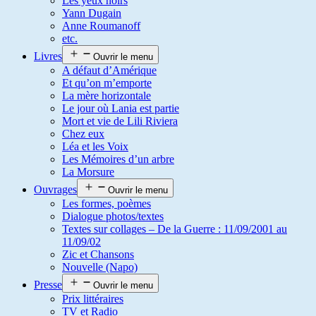
Les yeux noirs
Yann Dugain
Anne Roumanoff
etc.
Livres
Ouvrir le menu
A défaut d’Amérique
Et qu’on m’emporte
La mère horizontale
Le jour où Lania est partie
Mort et vie de Lili Riviera
Chez eux
Léa et les Voix
Les Mémoires d’un arbre
La Morsure
Ouvrages
Ouvrir le menu
Les formes, poèmes
Dialogue photos/textes
Textes sur collages – De la Guerre : 11/09/2001 au
11/09/02
Zic et Chansons
Nouvelle (Napo)
Presse
Ouvrir le menu
Prix littéraires
TV et Radio