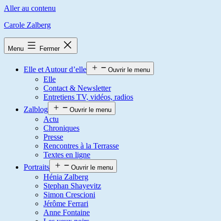
Aller au contenu
Carole Zalberg
Menu
Fermer
Elle et Autour d’elle
Ouvrir le menu
Elle
Contact & Newsletter
Entretiens TV, vidéos, radios
Zalblog
Ouvrir le menu
Actu
Chroniques
Presse
Rencontres à la Terrasse
Textes en ligne
Portraits
Ouvrir le menu
Hénia Zalberg
Stephan Shayevitz
Simon Crescioni
Jérôme Ferrari
Anne Fontaine