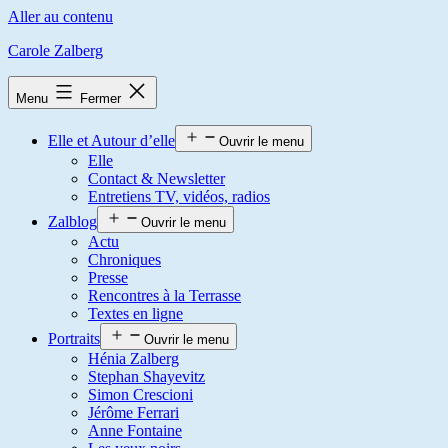
Aller au contenu
Carole Zalberg
Menu
Fermer
Elle et Autour d’elle
Ouvrir le menu
Elle
Contact & Newsletter
Entretiens TV, vidéos, radios
Zalblog
Ouvrir le menu
Actu
Chroniques
Presse
Rencontres à la Terrasse
Textes en ligne
Portraits
Ouvrir le menu
Hénia Zalberg
Stephan Shayevitz
Simon Crescioni
Jérôme Ferrari
Anne Fontaine