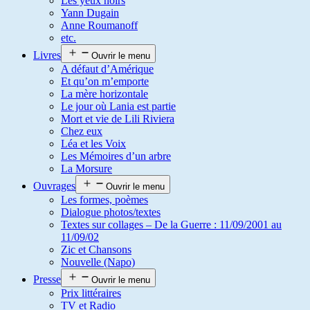
Les yeux noirs
Yann Dugain
Anne Roumanoff
etc.
Livres
Ouvrir le menu
A défaut d’Amérique
Et qu’on m’emporte
La mère horizontale
Le jour où Lania est partie
Mort et vie de Lili Riviera
Chez eux
Léa et les Voix
Les Mémoires d’un arbre
La Morsure
Ouvrages
Ouvrir le menu
Les formes, poèmes
Dialogue photos/textes
Textes sur collages – De la Guerre : 11/09/2001 au
11/09/02
Zic et Chansons
Nouvelle (Napo)
Presse
Ouvrir le menu
Prix littéraires
TV et Radio