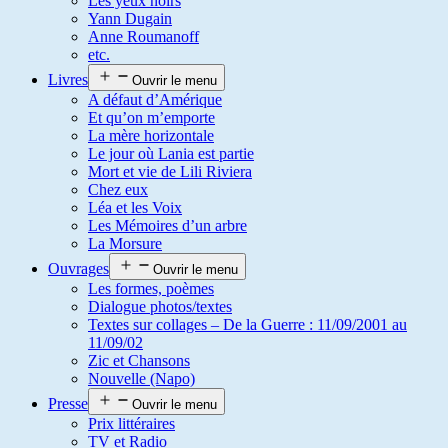
Les yeux noirs
Yann Dugain
Anne Roumanoff
etc.
Livres
Ouvrir le menu
A défaut d’Amérique
Et qu’on m’emporte
La mère horizontale
Le jour où Lania est partie
Mort et vie de Lili Riviera
Chez eux
Léa et les Voix
Les Mémoires d’un arbre
La Morsure
Ouvrages
Ouvrir le menu
Les formes, poèmes
Dialogue photos/textes
Textes sur collages – De la Guerre : 11/09/2001 au
11/09/02
Zic et Chansons
Nouvelle (Napo)
Presse
Ouvrir le menu
Prix littéraires
TV et Radio