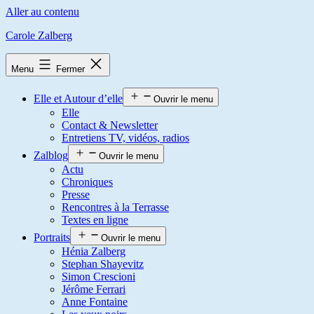
Aller au contenu
Carole Zalberg
Menu
Fermer
Elle et Autour d’elle
Ouvrir le menu
Elle
Contact & Newsletter
Entretiens TV, vidéos, radios
Zalblog
Ouvrir le menu
Actu
Chroniques
Presse
Rencontres à la Terrasse
Textes en ligne
Portraits
Ouvrir le menu
Hénia Zalberg
Stephan Shayevitz
Simon Crescioni
Jérôme Ferrari
Anne Fontaine