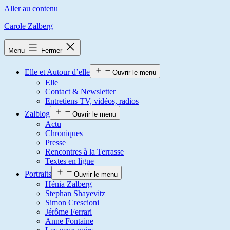
Aller au contenu
Carole Zalberg
Menu
Fermer
Elle et Autour d’elle
Ouvrir le menu
Elle
Contact & Newsletter
Entretiens TV, vidéos, radios
Zalblog
Ouvrir le menu
Actu
Chroniques
Presse
Rencontres à la Terrasse
Textes en ligne
Portraits
Ouvrir le menu
Hénia Zalberg
Stephan Shayevitz
Simon Crescioni
Jérôme Ferrari
Anne Fontaine