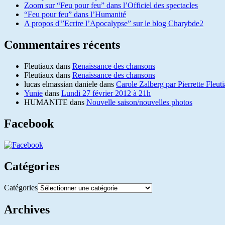
Zoom sur “Feu pour feu” dans l’Officiel des spectacles
“Feu pour feu” dans l’Humanité
A propos d'”Ecrire l’Apocalypse” sur le blog Charybde2
Commentaires récents
Fleutiaux
dans
Renaissance des chansons
Fleutiaux
dans
Renaissance des chansons
lucas elmassian daniele
dans
Carole Zalberg par Pierrette Fleut
Yunie
dans
Lundi 27 février 2012 à 21h
HUMANITE
dans
Nouvelle saison/nouvelles photos
Facebook
Catégories
Catégories
Archives