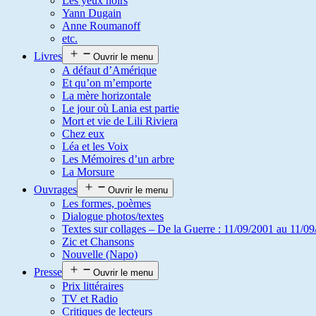
Les yeux noirs
Yann Dugain
Anne Roumanoff
etc.
Livres
Ouvrir le menu
A défaut d’Amérique
Et qu’on m’emporte
La mère horizontale
Le jour où Lania est partie
Mort et vie de Lili Riviera
Chez eux
Léa et les Voix
Les Mémoires d’un arbre
La Morsure
Ouvrages
Ouvrir le menu
Les formes, poèmes
Dialogue photos/textes
Textes sur collages – De la Guerre : 11/09/2001 au 11/09
Zic et Chansons
Nouvelle (Napo)
Presse
Ouvrir le menu
Prix littéraires
TV et Radio
Critiques de lecteurs