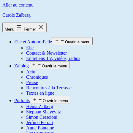
Aller au contenu
Carole Zalberg
Menu
Fermer
Elle et Autour d’elle
Ouvrir le menu
Elle
Contact & Newsletter
Entretiens TV, vidéos, radios
Zalblog
Ouvrir le menu
Actu
Chroniques
Presse
Rencontres à la Terrasse
Textes en ligne
Portraits
Ouvrir le menu
Hénia Zalberg
Stephan Shayevitz
Simon Crescioni
Jérôme Ferrari
Anne Fontaine