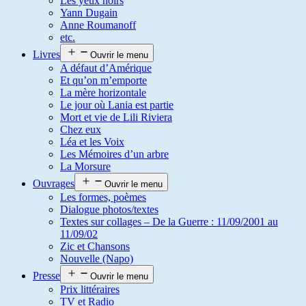
Les yeux noirs
Yann Dugain
Anne Roumanoff
etc.
Livres
Ouvrir le menu
A défaut d’Amérique
Et qu’on m’emporte
La mère horizontale
Le jour où Lania est partie
Mort et vie de Lili Riviera
Chez eux
Léa et les Voix
Les Mémoires d’un arbre
La Morsure
Ouvrages
Ouvrir le menu
Les formes, poèmes
Dialogue photos/textes
Textes sur collages – De la Guerre : 11/09/2001 au
11/09/02
Zic et Chansons
Nouvelle (Napo)
Presse
Ouvrir le menu
Prix littéraires
TV et Radio