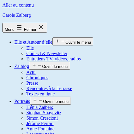
Aller au contenu
Carole Zalberg
Menu
Fermer
Elle et Autour d’elle
Ouvrir le menu
Elle
Contact & Newsletter
Entretiens TV, vidéos, radios
Zalblog
Ouvrir le menu
Actu
Chroniques
Presse
Rencontres à la Terrasse
Textes en ligne
Portraits
Ouvrir le menu
Hénia Zalberg
Stephan Shayevitz
Simon Crescioni
Jérôme Ferrari
Anne Fontaine