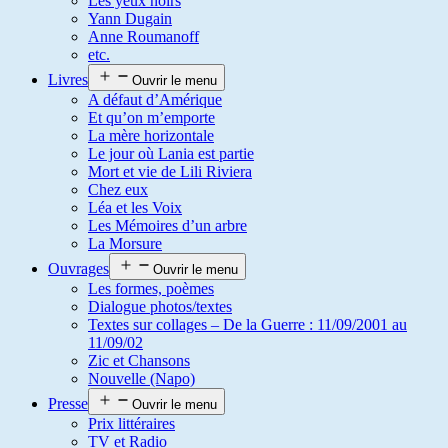
Les yeux noirs
Yann Dugain
Anne Roumanoff
etc.
Livres
Ouvrir le menu
A défaut d’Amérique
Et qu’on m’emporte
La mère horizontale
Le jour où Lania est partie
Mort et vie de Lili Riviera
Chez eux
Léa et les Voix
Les Mémoires d’un arbre
La Morsure
Ouvrages
Ouvrir le menu
Les formes, poèmes
Dialogue photos/textes
Textes sur collages – De la Guerre : 11/09/2001 au
11/09/02
Zic et Chansons
Nouvelle (Napo)
Presse
Ouvrir le menu
Prix littéraires
TV et Radio