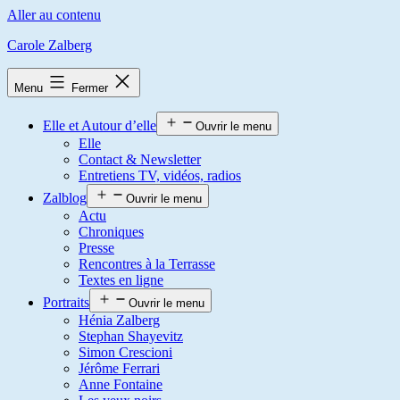
Aller au contenu
Carole Zalberg
Menu
Fermer
Elle et Autour d’elle
Ouvrir le menu
Elle
Contact & Newsletter
Entretiens TV, vidéos, radios
Zalblog
Ouvrir le menu
Actu
Chroniques
Presse
Rencontres à la Terrasse
Textes en ligne
Portraits
Ouvrir le menu
Hénia Zalberg
Stephan Shayevitz
Simon Crescioni
Jérôme Ferrari
Anne Fontaine