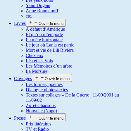
Les yeux noirs
Yann Dugain
Anne Roumanoff
etc.
Livres
Ouvrir le menu
A défaut d’Amérique
Et qu’on m’emporte
La mère horizontale
Le jour où Lania est partie
Mort et vie de Lili Riviera
Chez eux
Léa et les Voix
Les Mémoires d’un arbre
La Morsure
Ouvrages
Ouvrir le menu
Les formes, poèmes
Dialogue photos/textes
Textes sur collages – De la Guerre : 11/09/2001 au
11/09/02
Zic et Chansons
Nouvelle (Napo)
Presse
Ouvrir le menu
Prix littéraires
TV et Radio