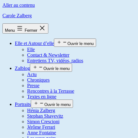
Aller au contenu
Carole Zalberg
Menu
Fermer
Elle et Autour d’elle
Ouvrir le menu
Elle
Contact & Newsletter
Entretiens TV, vidéos, radios
Zalblog
Ouvrir le menu
Actu
Chroniques
Presse
Rencontres à la Terrasse
Textes en ligne
Portraits
Ouvrir le menu
Hénia Zalberg
Stephan Shayevitz
Simon Crescioni
Jérôme Ferrari
Anne Fontaine