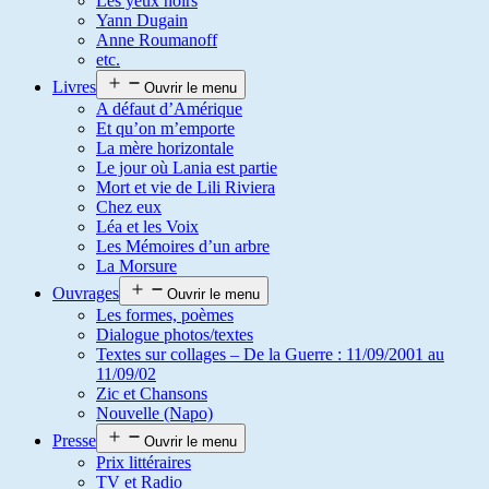
Les yeux noirs
Yann Dugain
Anne Roumanoff
etc.
Livres
Ouvrir le menu
A défaut d’Amérique
Et qu’on m’emporte
La mère horizontale
Le jour où Lania est partie
Mort et vie de Lili Riviera
Chez eux
Léa et les Voix
Les Mémoires d’un arbre
La Morsure
Ouvrages
Ouvrir le menu
Les formes, poèmes
Dialogue photos/textes
Textes sur collages – De la Guerre : 11/09/2001 au
11/09/02
Zic et Chansons
Nouvelle (Napo)
Presse
Ouvrir le menu
Prix littéraires
TV et Radio