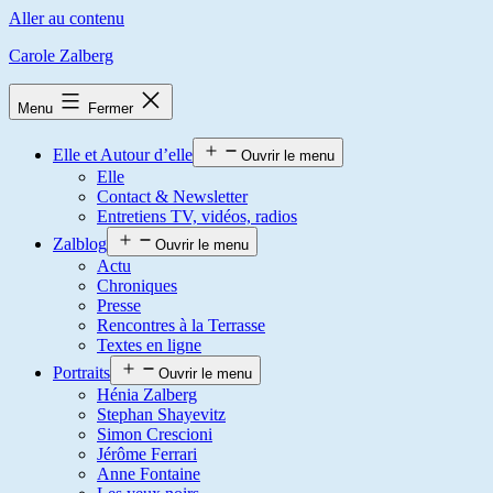
Aller au contenu
Carole Zalberg
Menu
Fermer
Elle et Autour d’elle
Ouvrir le menu
Elle
Contact & Newsletter
Entretiens TV, vidéos, radios
Zalblog
Ouvrir le menu
Actu
Chroniques
Presse
Rencontres à la Terrasse
Textes en ligne
Portraits
Ouvrir le menu
Hénia Zalberg
Stephan Shayevitz
Simon Crescioni
Jérôme Ferrari
Anne Fontaine