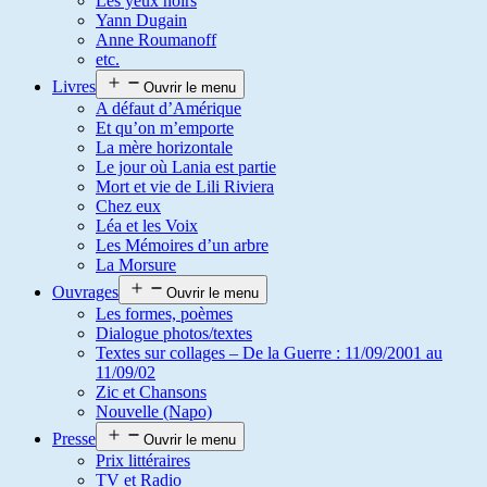
Les yeux noirs
Yann Dugain
Anne Roumanoff
etc.
Livres
Ouvrir le menu
A défaut d’Amérique
Et qu’on m’emporte
La mère horizontale
Le jour où Lania est partie
Mort et vie de Lili Riviera
Chez eux
Léa et les Voix
Les Mémoires d’un arbre
La Morsure
Ouvrages
Ouvrir le menu
Les formes, poèmes
Dialogue photos/textes
Textes sur collages – De la Guerre : 11/09/2001 au
11/09/02
Zic et Chansons
Nouvelle (Napo)
Presse
Ouvrir le menu
Prix littéraires
TV et Radio