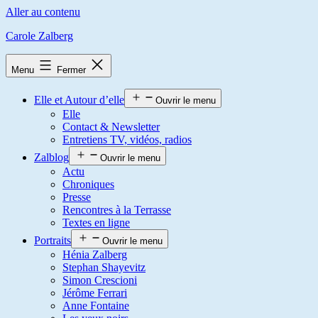
Aller au contenu
Carole Zalberg
Menu
Fermer
Elle et Autour d’elle
Ouvrir le menu
Elle
Contact & Newsletter
Entretiens TV, vidéos, radios
Zalblog
Ouvrir le menu
Actu
Chroniques
Presse
Rencontres à la Terrasse
Textes en ligne
Portraits
Ouvrir le menu
Hénia Zalberg
Stephan Shayevitz
Simon Crescioni
Jérôme Ferrari
Anne Fontaine