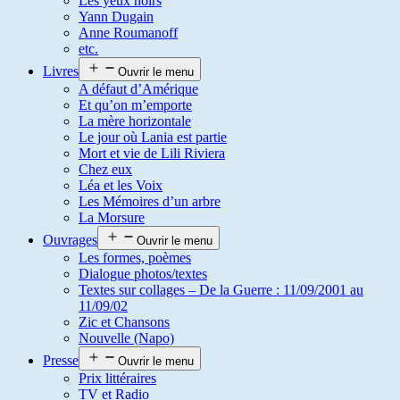
Les yeux noirs
Yann Dugain
Anne Roumanoff
etc.
Livres
Ouvrir le menu
A défaut d’Amérique
Et qu’on m’emporte
La mère horizontale
Le jour où Lania est partie
Mort et vie de Lili Riviera
Chez eux
Léa et les Voix
Les Mémoires d’un arbre
La Morsure
Ouvrages
Ouvrir le menu
Les formes, poèmes
Dialogue photos/textes
Textes sur collages – De la Guerre : 11/09/2001 au
11/09/02
Zic et Chansons
Nouvelle (Napo)
Presse
Ouvrir le menu
Prix littéraires
TV et Radio