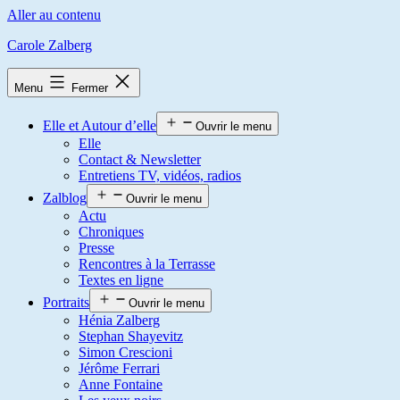
Aller au contenu
Carole Zalberg
Menu
Fermer
Elle et Autour d’elle
Ouvrir le menu
Elle
Contact & Newsletter
Entretiens TV, vidéos, radios
Zalblog
Ouvrir le menu
Actu
Chroniques
Presse
Rencontres à la Terrasse
Textes en ligne
Portraits
Ouvrir le menu
Hénia Zalberg
Stephan Shayevitz
Simon Crescioni
Jérôme Ferrari
Anne Fontaine