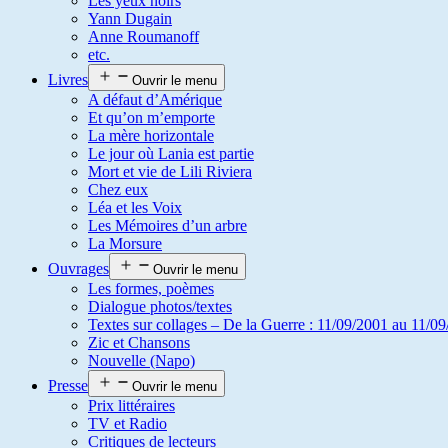
Les yeux noirs
Yann Dugain
Anne Roumanoff
etc.
Livres
Ouvrir le menu
A défaut d’Amérique
Et qu’on m’emporte
La mère horizontale
Le jour où Lania est partie
Mort et vie de Lili Riviera
Chez eux
Léa et les Voix
Les Mémoires d’un arbre
La Morsure
Ouvrages
Ouvrir le menu
Les formes, poèmes
Dialogue photos/textes
Textes sur collages – De la Guerre : 11/09/2001 au 11/09
Zic et Chansons
Nouvelle (Napo)
Presse
Ouvrir le menu
Prix littéraires
TV et Radio
Critiques de lecteurs