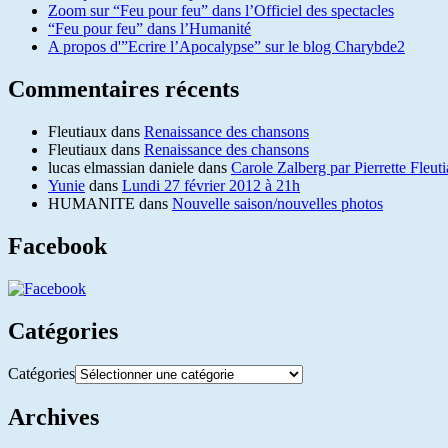
Zoom sur “Feu pour feu” dans l’Officiel des spectacles
“Feu pour feu” dans l’Humanité
A propos d'”Ecrire l’Apocalypse” sur le blog Charybde2
Commentaires récents
Fleutiaux
dans
Renaissance des chansons
Fleutiaux
dans
Renaissance des chansons
lucas elmassian daniele
dans
Carole Zalberg par Pierrette Fleut
Yunie
dans
Lundi 27 février 2012 à 21h
HUMANITE
dans
Nouvelle saison/nouvelles photos
Facebook
Catégories
Catégories
Archives