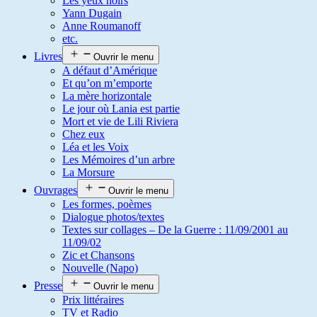
Les yeux noirs
Yann Dugain
Anne Roumanoff
etc.
Livres
Ouvrir le menu
A défaut d’Amérique
Et qu’on m’emporte
La mère horizontale
Le jour où Lania est partie
Mort et vie de Lili Riviera
Chez eux
Léa et les Voix
Les Mémoires d’un arbre
La Morsure
Ouvrages
Ouvrir le menu
Les formes, poèmes
Dialogue photos/textes
Textes sur collages – De la Guerre : 11/09/2001 au
11/09/02
Zic et Chansons
Nouvelle (Napo)
Presse
Ouvrir le menu
Prix littéraires
TV et Radio