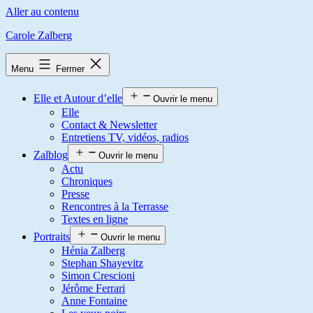
Aller au contenu
Carole Zalberg
Menu
Fermer
Elle et Autour d’elle
Ouvrir le menu
Elle
Contact & Newsletter
Entretiens TV, vidéos, radios
Zalblog
Ouvrir le menu
Actu
Chroniques
Presse
Rencontres à la Terrasse
Textes en ligne
Portraits
Ouvrir le menu
Hénia Zalberg
Stephan Shayevitz
Simon Crescioni
Jérôme Ferrari
Anne Fontaine