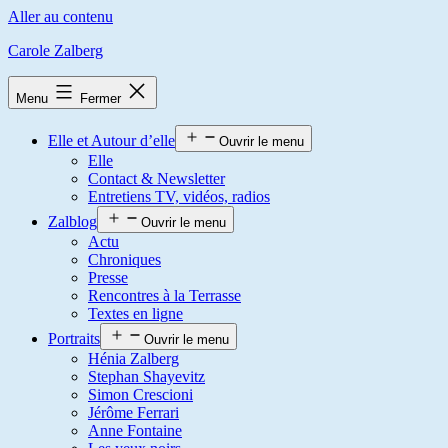
Aller au contenu
Carole Zalberg
Menu
Fermer
Elle et Autour d’elle
Ouvrir le menu
Elle
Contact & Newsletter
Entretiens TV, vidéos, radios
Zalblog
Ouvrir le menu
Actu
Chroniques
Presse
Rencontres à la Terrasse
Textes en ligne
Portraits
Ouvrir le menu
Hénia Zalberg
Stephan Shayevitz
Simon Crescioni
Jérôme Ferrari
Anne Fontaine