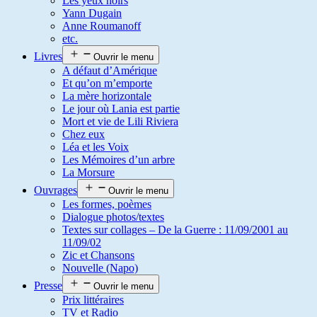
Les yeux noirs
Yann Dugain
Anne Roumanoff
etc.
Livres
Ouvrir le menu
A défaut d’Amérique
Et qu’on m’emporte
La mère horizontale
Le jour où Lania est partie
Mort et vie de Lili Riviera
Chez eux
Léa et les Voix
Les Mémoires d’un arbre
La Morsure
Ouvrages
Ouvrir le menu
Les formes, poèmes
Dialogue photos/textes
Textes sur collages – De la Guerre : 11/09/2001 au
11/09/02
Zic et Chansons
Nouvelle (Napo)
Presse
Ouvrir le menu
Prix littéraires
TV et Radio