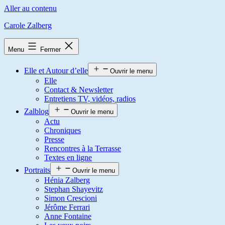
Aller au contenu
Carole Zalberg
Menu
Fermer
Elle et Autour d’elle
Ouvrir le menu
Elle
Contact & Newsletter
Entretiens TV, vidéos, radios
Zalblog
Ouvrir le menu
Actu
Chroniques
Presse
Rencontres à la Terrasse
Textes en ligne
Portraits
Ouvrir le menu
Hénia Zalberg
Stephan Shayevitz
Simon Crescioni
Jérôme Ferrari
Anne Fontaine