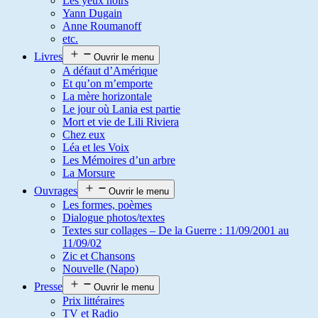
Les yeux noirs
Yann Dugain
Anne Roumanoff
etc.
Livres
Ouvrir le menu
A défaut d’Amérique
Et qu’on m’emporte
La mère horizontale
Le jour où Lania est partie
Mort et vie de Lili Riviera
Chez eux
Léa et les Voix
Les Mémoires d’un arbre
La Morsure
Ouvrages
Ouvrir le menu
Les formes, poèmes
Dialogue photos/textes
Textes sur collages – De la Guerre : 11/09/2001 au
11/09/02
Zic et Chansons
Nouvelle (Napo)
Presse
Ouvrir le menu
Prix littéraires
TV et Radio