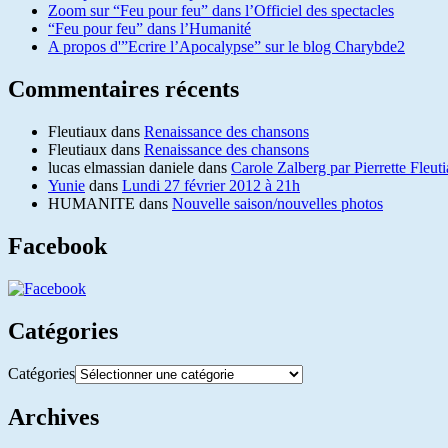
Zoom sur “Feu pour feu” dans l’Officiel des spectacles
“Feu pour feu” dans l’Humanité
A propos d'”Ecrire l’Apocalypse” sur le blog Charybde2
Commentaires récents
Fleutiaux
dans
Renaissance des chansons
Fleutiaux
dans
Renaissance des chansons
lucas elmassian daniele
dans
Carole Zalberg par Pierrette Fleut
Yunie
dans
Lundi 27 février 2012 à 21h
HUMANITE
dans
Nouvelle saison/nouvelles photos
Facebook
Catégories
Catégories
Archives