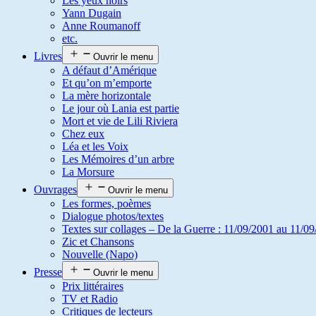
Les yeux noirs
Yann Dugain
Anne Roumanoff
etc.
Livres
Ouvrir le menu
A défaut d’Amérique
Et qu’on m’emporte
La mère horizontale
Le jour où Lania est partie
Mort et vie de Lili Riviera
Chez eux
Léa et les Voix
Les Mémoires d’un arbre
La Morsure
Ouvrages
Ouvrir le menu
Les formes, poèmes
Dialogue photos/textes
Textes sur collages – De la Guerre : 11/09/2001 au 11/09
Zic et Chansons
Nouvelle (Napo)
Presse
Ouvrir le menu
Prix littéraires
TV et Radio
Critiques de lecteurs