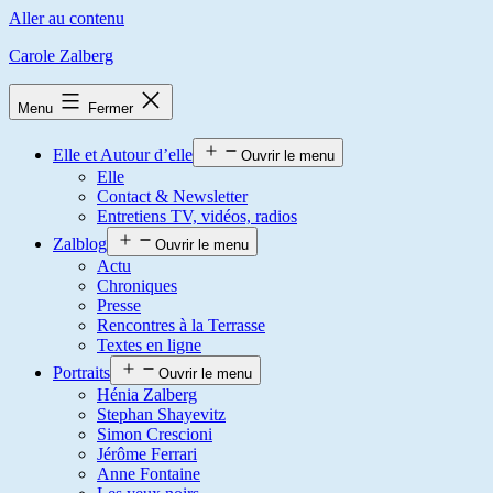
Aller au contenu
Carole Zalberg
Menu
Fermer
Elle et Autour d’elle
Ouvrir le menu
Elle
Contact & Newsletter
Entretiens TV, vidéos, radios
Zalblog
Ouvrir le menu
Actu
Chroniques
Presse
Rencontres à la Terrasse
Textes en ligne
Portraits
Ouvrir le menu
Hénia Zalberg
Stephan Shayevitz
Simon Crescioni
Jérôme Ferrari
Anne Fontaine