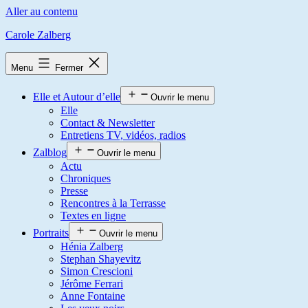
Aller au contenu
Carole Zalberg
Menu
Fermer
Elle et Autour d’elle
Ouvrir le menu
Elle
Contact & Newsletter
Entretiens TV, vidéos, radios
Zalblog
Ouvrir le menu
Actu
Chroniques
Presse
Rencontres à la Terrasse
Textes en ligne
Portraits
Ouvrir le menu
Hénia Zalberg
Stephan Shayevitz
Simon Crescioni
Jérôme Ferrari
Anne Fontaine