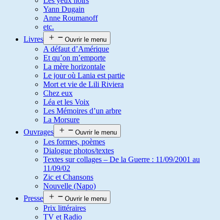
Les yeux noirs
Yann Dugain
Anne Roumanoff
etc.
Livres
Ouvrir le menu
A défaut d’Amérique
Et qu’on m’emporte
La mère horizontale
Le jour où Lania est partie
Mort et vie de Lili Riviera
Chez eux
Léa et les Voix
Les Mémoires d’un arbre
La Morsure
Ouvrages
Ouvrir le menu
Les formes, poèmes
Dialogue photos/textes
Textes sur collages – De la Guerre : 11/09/2001 au
11/09/02
Zic et Chansons
Nouvelle (Napo)
Presse
Ouvrir le menu
Prix littéraires
TV et Radio