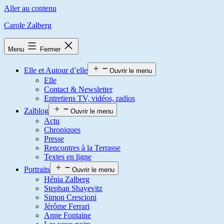
Aller au contenu
Carole Zalberg
Menu
Fermer
Elle et Autour d’elle
Ouvrir le menu
Elle
Contact & Newsletter
Entretiens TV, vidéos, radios
Zalblog
Ouvrir le menu
Actu
Chroniques
Presse
Rencontres à la Terrasse
Textes en ligne
Portraits
Ouvrir le menu
Hénia Zalberg
Stephan Shayevitz
Simon Crescioni
Jérôme Ferrari
Anne Fontaine