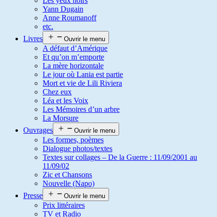
Les yeux noirs
Yann Dugain
Anne Roumanoff
etc.
Livres
Ouvrir le menu
A défaut d’Amérique
Et qu’on m’emporte
La mère horizontale
Le jour où Lania est partie
Mort et vie de Lili Riviera
Chez eux
Léa et les Voix
Les Mémoires d’un arbre
La Morsure
Ouvrages
Ouvrir le menu
Les formes, poèmes
Dialogue photos/textes
Textes sur collages – De la Guerre : 11/09/2001 au
11/09/02
Zic et Chansons
Nouvelle (Napo)
Presse
Ouvrir le menu
Prix littéraires
TV et Radio