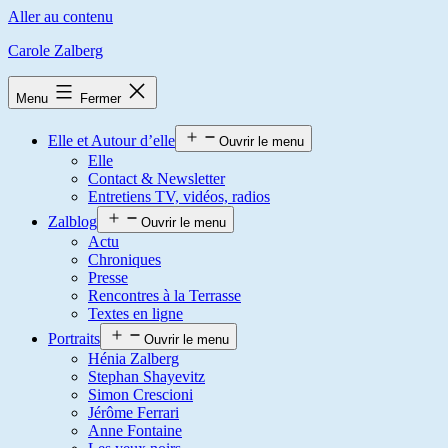
Aller au contenu
Carole Zalberg
Menu
Fermer
Elle et Autour d’elle
Ouvrir le menu
Elle
Contact & Newsletter
Entretiens TV, vidéos, radios
Zalblog
Ouvrir le menu
Actu
Chroniques
Presse
Rencontres à la Terrasse
Textes en ligne
Portraits
Ouvrir le menu
Hénia Zalberg
Stephan Shayevitz
Simon Crescioni
Jérôme Ferrari
Anne Fontaine