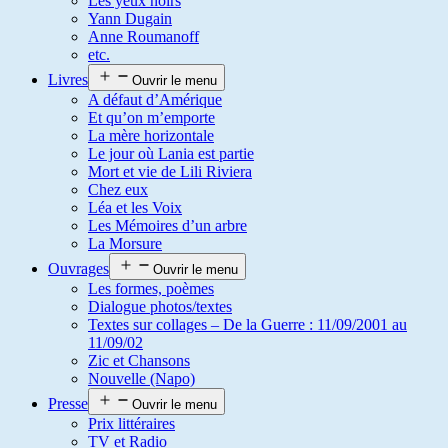
Les yeux noirs
Yann Dugain
Anne Roumanoff
etc.
Livres
Ouvrir le menu
A défaut d’Amérique
Et qu’on m’emporte
La mère horizontale
Le jour où Lania est partie
Mort et vie de Lili Riviera
Chez eux
Léa et les Voix
Les Mémoires d’un arbre
La Morsure
Ouvrages
Ouvrir le menu
Les formes, poèmes
Dialogue photos/textes
Textes sur collages – De la Guerre : 11/09/2001 au
11/09/02
Zic et Chansons
Nouvelle (Napo)
Presse
Ouvrir le menu
Prix littéraires
TV et Radio