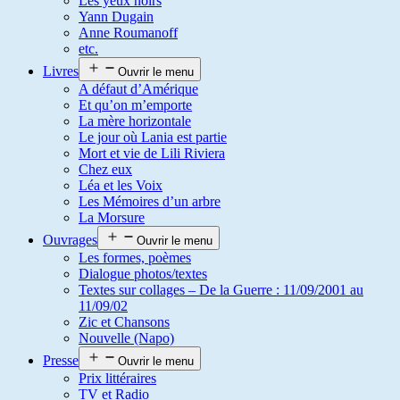
Les yeux noirs
Yann Dugain
Anne Roumanoff
etc.
Livres
Ouvrir le menu
A défaut d’Amérique
Et qu’on m’emporte
La mère horizontale
Le jour où Lania est partie
Mort et vie de Lili Riviera
Chez eux
Léa et les Voix
Les Mémoires d’un arbre
La Morsure
Ouvrages
Ouvrir le menu
Les formes, poèmes
Dialogue photos/textes
Textes sur collages – De la Guerre : 11/09/2001 au
11/09/02
Zic et Chansons
Nouvelle (Napo)
Presse
Ouvrir le menu
Prix littéraires
TV et Radio