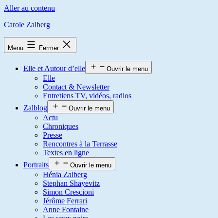
Aller au contenu
Carole Zalberg
Menu
Fermer
Elle et Autour d’elle
Ouvrir le menu
Elle
Contact & Newsletter
Entretiens TV, vidéos, radios
Zalblog
Ouvrir le menu
Actu
Chroniques
Presse
Rencontres à la Terrasse
Textes en ligne
Portraits
Ouvrir le menu
Hénia Zalberg
Stephan Shayevitz
Simon Crescioni
Jérôme Ferrari
Anne Fontaine