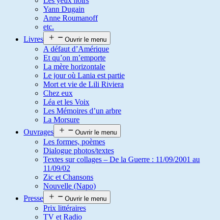
Les yeux noirs
Yann Dugain
Anne Roumanoff
etc.
Livres
Ouvrir le menu
A défaut d’Amérique
Et qu’on m’emporte
La mère horizontale
Le jour où Lania est partie
Mort et vie de Lili Riviera
Chez eux
Léa et les Voix
Les Mémoires d’un arbre
La Morsure
Ouvrages
Ouvrir le menu
Les formes, poèmes
Dialogue photos/textes
Textes sur collages – De la Guerre : 11/09/2001 au
11/09/02
Zic et Chansons
Nouvelle (Napo)
Presse
Ouvrir le menu
Prix littéraires
TV et Radio