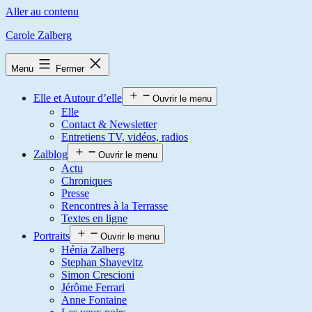
Aller au contenu
Carole Zalberg
Menu
Fermer
Elle et Autour d’elle
Ouvrir le menu
Elle
Contact & Newsletter
Entretiens TV, vidéos, radios
Zalblog
Ouvrir le menu
Actu
Chroniques
Presse
Rencontres à la Terrasse
Textes en ligne
Portraits
Ouvrir le menu
Hénia Zalberg
Stephan Shayevitz
Simon Crescioni
Jérôme Ferrari
Anne Fontaine