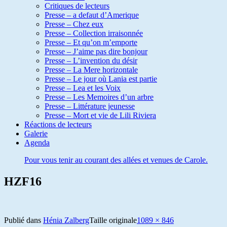
Critiques de lecteurs
Presse – a defaut d’Amerique
Presse – Chez eux
Presse – Collection irraisonnée
Presse – Et qu’on m’emporte
Presse – J’aime pas dire bonjour
Presse – L’invention du désir
Presse – La Mere horizontale
Presse – Le jour où Lania est partie
Presse – Lea et les Voix
Presse – Les Memoires d’un arbre
Presse – Littérature jeunesse
Presse – Mort et vie de Lili Riviera
Réactions de lecteurs
Galerie
Agenda
Pour vous tenir au courant des allées et venues de Carole.
HZF16
Publié dans
Hénia Zalberg
Taille originale
1089 × 846