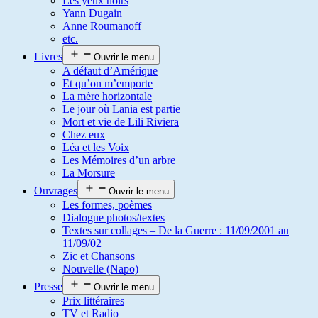
Les yeux noirs
Yann Dugain
Anne Roumanoff
etc.
Livres
Ouvrir le menu
A défaut d’Amérique
Et qu’on m’emporte
La mère horizontale
Le jour où Lania est partie
Mort et vie de Lili Riviera
Chez eux
Léa et les Voix
Les Mémoires d’un arbre
La Morsure
Ouvrages
Ouvrir le menu
Les formes, poèmes
Dialogue photos/textes
Textes sur collages – De la Guerre : 11/09/2001 au
11/09/02
Zic et Chansons
Nouvelle (Napo)
Presse
Ouvrir le menu
Prix littéraires
TV et Radio