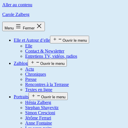
Aller au contenu
Carole Zalberg
Menu
Fermer
Elle et Autour d’elle
Ouvrir le menu
Elle
Contact & Newsletter
Entretiens TV, vidéos, radios
Zalblog
Ouvrir le menu
Actu
Chroniques
Presse
Rencontres à la Terrasse
Textes en ligne
Portraits
Ouvrir le menu
Hénia Zalberg
Stephan Shayevitz
Simon Crescioni
Jérôme Ferrari
Anne Fontaine