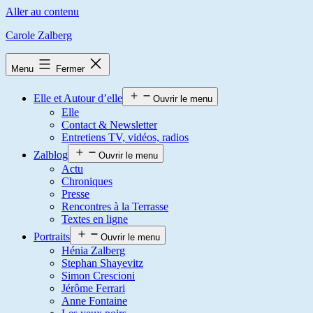
Aller au contenu
Carole Zalberg
Menu
Fermer
Elle et Autour d’elle
Ouvrir le menu
Elle
Contact & Newsletter
Entretiens TV, vidéos, radios
Zalblog
Ouvrir le menu
Actu
Chroniques
Presse
Rencontres à la Terrasse
Textes en ligne
Portraits
Ouvrir le menu
Hénia Zalberg
Stephan Shayevitz
Simon Crescioni
Jérôme Ferrari
Anne Fontaine