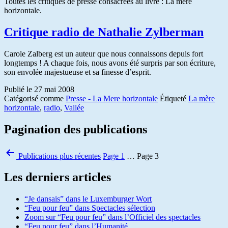
Toutes les critiques de presse consacrées au livre : La mère
horizontale.
Critique radio de Nathalie Zylberman
Carole Zalberg est un auteur que nous connaissons depuis fort
longtemps ! A chaque fois, nous avons été surpris par son écriture,
son envolée majestueuse et sa finesse d’esprit.
Publié le
27 mai 2008
Catégorisé comme
Presse - La Mere horizontale
Étiqueté
La mère
horizontale
,
radio
,
Vallée
Pagination des publications
Publications
plus récentes
Page 1
…
Page 3
Les derniers articles
“Je dansais” dans le Luxemburger Wort
“Feu pour feu” dans Spectacles sélection
Zoom sur “Feu pour feu” dans l’Officiel des spectacles
“Feu pour feu” dans l’Humanité