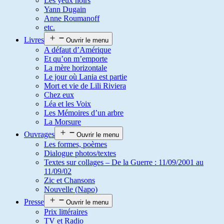
Les yeux noirs
Yann Dugain
Anne Roumanoff
etc.
Livres
Ouvrir le menu
A défaut d’Amérique
Et qu’on m’emporte
La mère horizontale
Le jour où Lania est partie
Mort et vie de Lili Riviera
Chez eux
Léa et les Voix
Les Mémoires d’un arbre
La Morsure
Ouvrages
Ouvrir le menu
Les formes, poèmes
Dialogue photos/textes
Textes sur collages – De la Guerre : 11/09/2001 au
11/09/02
Zic et Chansons
Nouvelle (Napo)
Presse
Ouvrir le menu
Prix littéraires
TV et Radio