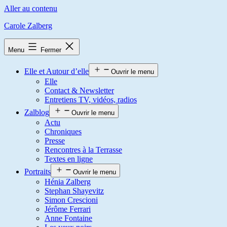
Aller au contenu
Carole Zalberg
Menu
Fermer
Elle et Autour d’elle
Ouvrir le menu
Elle
Contact & Newsletter
Entretiens TV, vidéos, radios
Zalblog
Ouvrir le menu
Actu
Chroniques
Presse
Rencontres à la Terrasse
Textes en ligne
Portraits
Ouvrir le menu
Hénia Zalberg
Stephan Shayevitz
Simon Crescioni
Jérôme Ferrari
Anne Fontaine