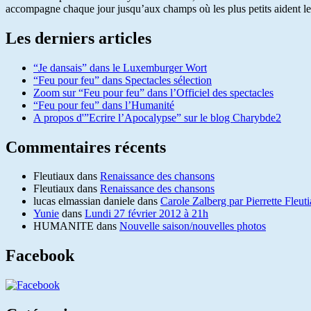
accompagne chaque jour jusqu’aux champs où les plus petits aident l
Les derniers articles
“Je dansais” dans le Luxemburger Wort
“Feu pour feu” dans Spectacles sélection
Zoom sur “Feu pour feu” dans l’Officiel des spectacles
“Feu pour feu” dans l’Humanité
A propos d'”Ecrire l’Apocalypse” sur le blog Charybde2
Commentaires récents
Fleutiaux
dans
Renaissance des chansons
Fleutiaux
dans
Renaissance des chansons
lucas elmassian daniele
dans
Carole Zalberg par Pierrette Fleut
Yunie
dans
Lundi 27 février 2012 à 21h
HUMANITE
dans
Nouvelle saison/nouvelles photos
Facebook